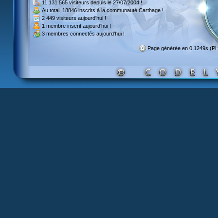
11 131 565 visiteurs
depuis le 27/07/2004 !
Au total,
18846 inscrits
à la communauté Carthage !
2 449 visiteurs
aujourd'hui !
1 membre inscrit
aujourd'hui !
3 membres
connectés aujourd'hui !
Page générée en 0.1249s (P