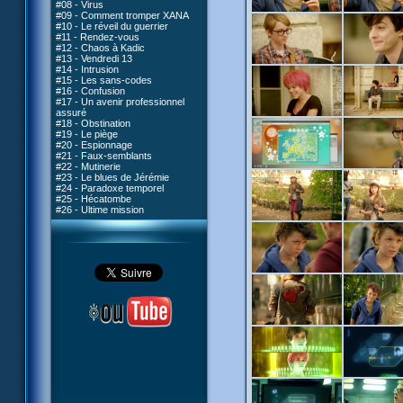
#08 - Virus
#09 - Comment tromper XANA
#10 - Le réveil du guerrier
#11 - Rendez-vous
#12 - Chaos à Kadic
#13 - Vendredi 13
#14 - Intrusion
#15 - Les sans-codes
#16 - Confusion
#17 - Un avenir professionnel
assuré
#18 - Obstination
#19 - Le piège
#20 - Espionnage
#21 - Faux-semblants
#22 - Mutinerie
#23 - Le blues de Jérémie
#24 - Paradoxe temporel
#25 - Hécatombe
#26 - Ultime mission