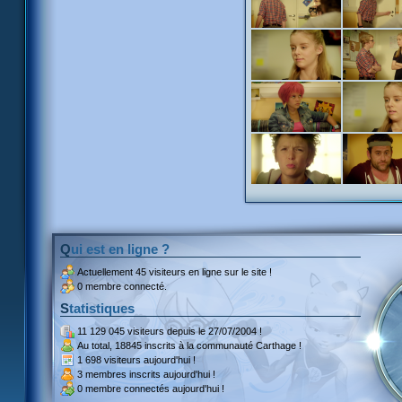
Qui est en ligne ?
Actuellement
45 visiteurs
en ligne sur le site !
0 membre connecté.
Statistiques
11 129 045 visiteurs
depuis le 27/07/2004 !
Au total,
18845 inscrits
à la communauté Carthage !
1 698 visiteurs
aujourd'hui !
3 membres inscrits
aujourd'hui !
0 membre
connectés aujourd'hui !