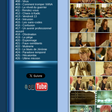
#08 - Virus
#09 - Comment tromper XANA
#10 - Le réveil du guerrier
#11 - Rendez-vous
#12 - Chaos à Kadic
#13 - Vendredi 13
#14 - Intrusion
#15 - Les sans-codes
#16 - Confusion
#17 - Un avenir professionnel
assuré
#18 - Obstination
#19 - Le piège
#20 - Espionnage
#21 - Faux-semblants
#22 - Mutinerie
#23 - Le blues de Jérémie
#24 - Paradoxe temporel
#25 - Hécatombe
#26 - Ultime mission