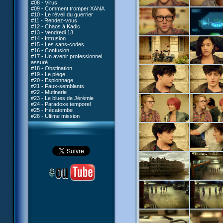
#08 - Virus
#09 - Comment tromper XANA
#10 - Le réveil du guerrier
#11 - Rendez-vous
#12 - Chaos à Kadic
#13 - Vendredi 13
#14 - Intrusion
#15 - Les sans-codes
#16 - Confusion
#17 - Un avenir professionnel
assuré
#18 - Obstination
#19 - Le piège
#20 - Espionnage
#21 - Faux-semblants
#22 - Mutinerie
#23 - Le blues de Jérémie
#24 - Paradoxe temporel
#25 - Hécatombe
#26 - Ultime mission