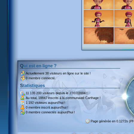
Qui est en ligne ?
Actuellement
38 visiteurs
en ligne sur le site !
0 membre connecté.
Statistiques
11 135 200 visiteurs
depuis le 27/07/2004 !
Au total,
18847 inscrits
à la communauté Carthage !
1 192 visiteurs
aujourd'hui !
0 membre inscrit
aujourd'hui !
0 membre
connectés aujourd'hui !
Page générée en 0.1272s (P