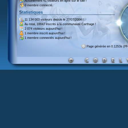
Actuellement
41 visiteurs
en ligne sur le site !
0 membre connecté.
Statistiques
11 134 003 visiteurs
depuis le 27/07/2004 !
Au total,
18847 inscrits
à la communauté Carthage !
2 074 visiteurs
aujourd'hui !
1 membre inscrit
aujourd'hui !
1 membre
connectés aujourd'hui !
Page générée en 0.1253s (P