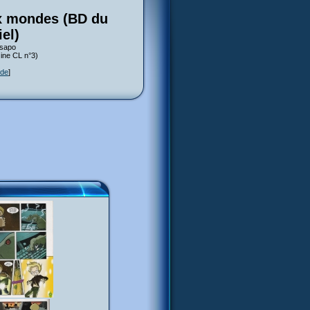
ux mondes (BD du
el)
usapo
zine CL n°3)
ode
]