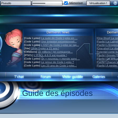
Mémoriser
[Code Lyoko]
La suite de Code Lyoko en ...
[One-Shot] La ca
[Code Lyoko]
Une émission exceptionnell...
[Fanfic] Le Labyr
[Code Lyoko]
L'OST de Code Lyoko se rap...
[Fanfic] L'Engre
[Site]
Code Lyoko a 21 ans !
[One-shot] Le di
[Créations]
10 millions ! (et compagnie...
Potentiel come 
[IFSCL]
L'IFSCL 4.6.X est jouable !
[Fanfic] Gnosis [
[Code Lyoko]
Un « nouveau » monde sans ...
[Fanfic] Dix ans 
[Code Lyoko]
Le retour de Code Lyoko ?
[Fanfic] Chacun 
[Code Lyoko]
Les 20 ans de Code Lyoko...
[Fanfic] À perdre 
Guide des épisodes