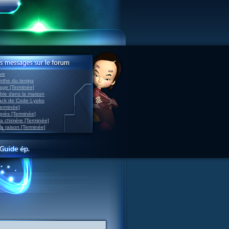
ve
inthe du temps
nage [Terminée]
able dans la maison
back de Code Lyoko
Terminée]
après [Terminée]
sa chimère [Terminée]
la raison [Terminée]