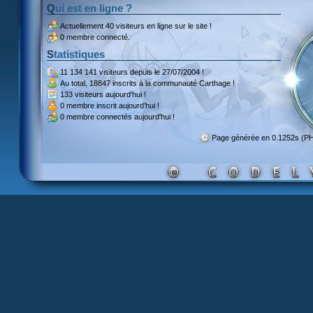
Qui est en ligne ?
Actuellement
40 visiteurs
en ligne sur le site !
0 membre connecté.
Statistiques
11 134 141 visiteurs
depuis le 27/07/2004 !
Au total,
18847 inscrits
à la communauté Carthage !
133 visiteurs
aujourd'hui !
0 membre inscrit
aujourd'hui !
0 membre
connectés aujourd'hui !
Page générée en 0.1252s (P