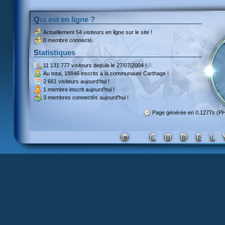
Qui est en ligne ?
Actuellement
54 visiteurs
en ligne sur le site !
0 membre connecté.
Statistiques
11 131 777 visiteurs
depuis le 27/07/2004 !
Au total,
18846 inscrits
à la communauté Carthage !
2 661 visiteurs
aujourd'hui !
1 membre inscrit
aujourd'hui !
3 membres
connectés aujourd'hui !
Page générée en 0.1277s (P