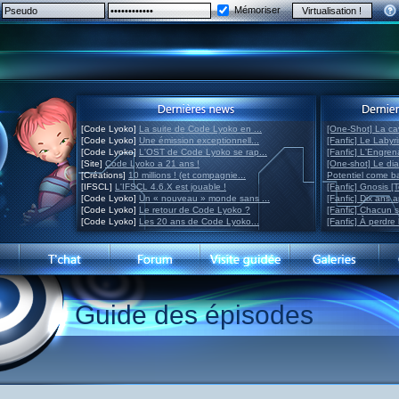
Mémoriser
[Code Lyoko]
La suite de Code Lyoko en ...
[One-Shot] La ca
[Code Lyoko]
Une émission exceptionnell...
[Fanfic] Le Labyr
[Code Lyoko]
L'OST de Code Lyoko se rap...
[Fanfic] L'Engre
[Site]
Code Lyoko a 21 ans !
[One-shot] Le di
[Créations]
10 millions ! (et compagnie...
Potentiel come 
[IFSCL]
L'IFSCL 4.6.X est jouable !
[Fanfic] Gnosis [
[Code Lyoko]
Un « nouveau » monde sans ...
[Fanfic] Dix ans 
[Code Lyoko]
Le retour de Code Lyoko ?
[Fanfic] Chacun 
[Code Lyoko]
Les 20 ans de Code Lyoko...
[Fanfic] À perdre 
Guide des épisodes