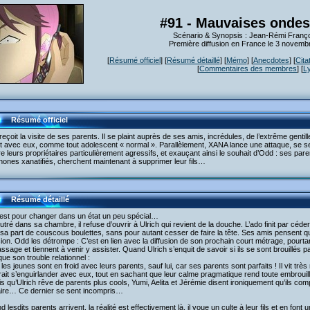
#91 - Mauvaises ondes
Scénario & Synopsis : Jean-Rémi Franço
Première diffusion en France le 3 novemb
[
Résumé officiel
] [
Résumé détaillé
] [
Mémo
] [
Anecdotes
] [
Cita
[
Commentaires des membres
] [
L
Résumé officiel
eçoit la visite de ses parents. Il se plaint auprès de ses amis, incrédules, de l’extrême gentill
it avec eux, comme tout adolescent « normal ». Parallèlement, XANA lance une attaque, se s
e leurs propriétaires particulièrement agressifs, et exauçant ainsi le souhait d’Odd : ses pa
hones xanatifiés, cherchent maintenant à supprimer leur fils…
Résumé détaillé
est pour changer dans un état un peu spécial…
utré dans sa chambre, il refuse d’ouvrir à Ulrich qui revient de la douche. L’ado finit par cé
r sa part de couscous boulettes, sans pour autant cesser de faire la tête. Ses amis pensent qu’
sion. Odd les détrompe : C’est en lien avec la diffusion de son prochain court métrage, pourta
ssage et tiennent à venir y assister. Quand Ulrich s’enquit de savoir si ils se sont brouillés 
que son trouble relationnel :
les jeunes sont en froid avec leurs parents, sauf lui, car ses parents sont parfaits ! Il vit très
ait s’enguirlander avec eux, tout en sachant que leur calme pragmatique rend toute embrouill
s qu’Ulrich rêve de parents plus cools, Yumi, Aelita et Jérémie disent ironiquement qu’ils com
aire… Ce dernier se sent incompris…
 lesdits parents arrivent, la réalité est effectivement là, il voue un culte à leur fils et en fon