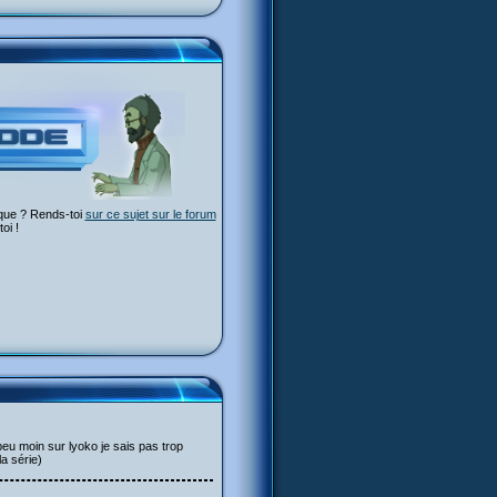
ique ? Rends-toi
sur ce sujet sur le forum
oi !
peu moin sur lyoko je sais pas trop
la série)