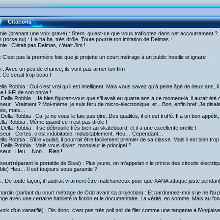
Citations
ie (prenant une voix grave) : Stern, qu’est-ce que vous traficotez dans cet accoutrement ?
h (torse nu) : Ha ha ha, très drôle. Toute pourrie ton imitation de Delmas !
ie : C’était pas Delmas, c’était Jim !
 C’est pas la première fois que je projette un court métrage à un public hostile et ignare !
h : Avec un peu de chance, ils vont pas aimer ton film !
 Ce serait trop beau !
lla Robbia : Oui c’est vrai qu’il est intelligent. Mais vous savez qu’à peine âgé de deux ans, i
e Hi-Fi de son oncle !
ella Robbia : Hé bien figurez-vous que s’il avait eu quatre ans à ce moment-là, il aurait été 
seur : Vraiment ? Moi-même, je suis féru de micro-électronique, et…Bon, enfin bref. Je disais 
ités, mais…
ella Robbia : Ca, je ne vous le fais pas dire. Des qualités, il en est truffé. Il a un bon appétit,
lla Robbia : Même quand ce n’est pas drôle !
ella Robbia : Il se débrouille très bien au skateboard, et il a une excellente oreille !
iseur : Certes, c’est indubitable. Indubitablement. Heu… Cependant…
lla Robbia : S’il le voulait, il pourrait être facilement premier de sa classe. Mais il est bien tr
ella Robbia : Mais vous disiez, monsieur le principal ?
iseur : Heu… Non… Rien !
seur(réparant le portable de Sissi) : Plus jeune, on m’appelait « le prince des circuits électri
ble) Heu… Il est toujours sous garantie ?
a : De toute façon, il faudrait vraiment être malchanceux pour que XANA attaque juste pendant
ardin (parlant du court métrage de Odd avant sa projection) : Et pardonnez-moi si je ne l’ai 
ge avec une certaine habileté la fiction et le documentaire. La vérité, en somme. Mais au fond
voix d'un xanatifié) : Dis donc, c’est pas très poli poli de filer comme une tangente à l’Anglaise