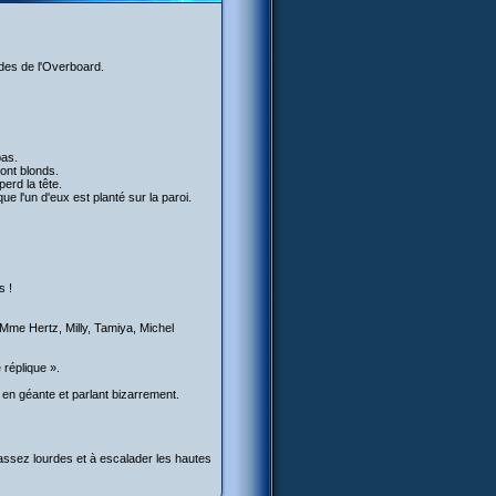
ndes de l'Overboard.
pas.
sont blonds.
erd la tête.
e l'un d'eux est planté sur la paroi.
s !
 Mme Hertz, Milly, Tamiya, Michel
 réplique ».
e en géante et parlant bizarrement.
assez lourdes et à escalader les hautes