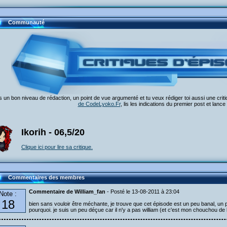
Communauté
 un bon niveau de rédaction, un point de vue argumenté et tu veux rédiger toi aussi une crit
de CodeLyoko.Fr
, lis les indications du premier post et lance t
Ikorih - 06,5/20
Clique ici pour lire sa critique.
Commentaires des membres
Commentaire de William_fan
- Posté le 13-08-2011 à 23:04
Note :
18
bien sans vouloir être méchante, je trouve que cet épisode est un peu banal, un 
pourquoi. je suis un peu déçue car il n'y a pas william (et c'est mon chouchou de 