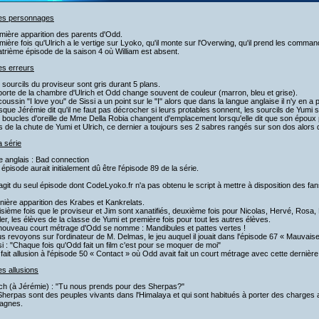
les personnages
mière apparition des parents d'Odd.
mière fois qu'Ulrich a le vertige sur Lyoko, qu'il monte sur l'Overwing, qu'il prend les comma
trième épisode de la saison 4 où William est absent.
es erreurs
 sourcils du proviseur sont gris durant 5 plans.
porte de la chambre d'Ulrich et Odd change souvent de couleur (marron, bleu et grise).
coussin "I love you" de Sissi a un point sur le "I" alors que dans la langue anglaise il n'y en a 
sque Jérémie dit qu'il ne faut pas décrocher si leurs protables sonnent, les sourcils de Yumi 
 boucles d'oreille de Mme Della Robia changent d'emplacement lorsqu'elle dit que son époux p
s de la chute de Yumi et Ulrich, ce dernier a toujours ses 2 sabres rangés sur son dos alors qu
a série
re anglais : Bad connection
 épisode aurait initialement dû être l'épisode 89 de la série.
s'agit du seul épisode dont CodeLyoko.fr n'a pas obtenu le script à mettre à disposition des fan
nière apparition des Krabes et Kankrelats.
isième fois que le proviseur et Jim sont xanatifiés, deuxième fois pour Nicolas, Hervé, Rosa,
ler, les élèves de la classe de Yumi et première fois pour tout les autres élèves.
 nouveau court métrage d'Odd se nomme : Mandibules et pattes vertes !
s revoyons sur l'ordinateur de M. Delmas, le jeu auquel il jouait dans l'épisode 67 « Mauvaise
si : "Chaque fois qu'Odd fait un film c'est pour se moquer de moi"
 fait allusion à l'épisode 50 « Contact » où Odd avait fait un court métrage avec cette dernièr
es allusions
ich (à Jérémie) : "Tu nous prends pour des Sherpas?"
herpas sont des peuples vivants dans l'Himalaya et qui sont habitués à porter des charges 
agnes.