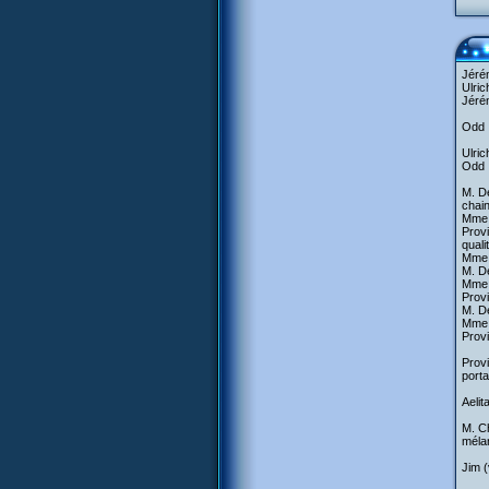
Jérém
Ulric
Jérém
Odd :
Ulric
Odd :
M. De
chain
Mme D
Provi
qual
Mme D
M. De
Mme D
Prov
M. De
Mme D
Prov
Provi
porta
Aelit
M. Ch
mélan
Jim (