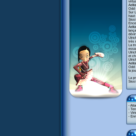
virtu
Aelit
Odd e
Sur L
haut 
Sissi
Encer
Aelit
lança
dévir
Ulric
très 
La tr
essa
Ulri
et ch
Ulric
Aelit
Odd e
la j
La pr
Sissi 
- Att
- Ter
- Vir
- Enn