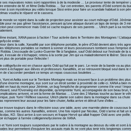
 ses mauvaises notes sont rapportées à de la modestie … Le proviseur tente de tempérer u
ire entendre de M. et Mme Della Robbia … Sur cet entretien, les parents d’Odd sortent du bu
rner à son mystérieux jeu vidéo lorsque Sissi entre pour faire un scandale habituel à son pèr
lmas voudra le réparer et le cassera.
le monde se rejoint dans la salle de projection pour assister au court métrage d’Odd. Jérémi
ble pour ne pas gêner l’assistance, pensant qu’une attaque durant un laps de temps de 3 mi
ection peut commencer mais Odd se cache toujours de ses parents … Ulrich part à sa recherc
atientent.
me instant, XANA passe à l’action ! Tour activée dans le Territoire des Montagnes ! L’attaqu
ge/lycée entier.
tour dans la salle, Xanatifié par son téléphone portable, le père d’Odd devient alors très agr
 les téléphones portables se mettent à sonner et leurs possesseurs tombent sous l’emprise 
 Robbia. L’escouade de Lyoko-Guerrier file à l’anglaise, sauf Odd debout sur l’estrade de la sa
in, il essaie de s’échapper, retenu à la sortie par Jim qui va maladroitement le libérer. Sissi e
nt plus de portable pour l’infectée !
le collège/lycée est en chasse après Odd qui fuit par le parc. Le reste de la bande va au plu
ent à échapper aux élèves et professeurs Xanatifiés, et se retrouvent bloqué seul dans le réf
n de s’accorder pendant ce temps un repas couscous boulettes …
h, Yumi et Aelita sont sur le Territoire Montagne mais se trouvent face à un problème des plu
d’une énorme montagne, eux sont sur un étroit sentier à proximité de celle-ci. XANA a bien 
alité en haut du mont pour Jérémie, un bug l’empêche de programmer comme il le veut ! Imposs
rboard, seul l’Overwing est disponible, qu’empreinte Yumi, accompagnée de son beau brun, 
omplications arrivent, et ont la forme de Mantas … L’une des 2 Mantas touche au laser le véhic
ique, puis Yumi ! Réflexe sauveur, Ulrich plante son sabre dans la montagne dans sa chute 
s reprennent leur assaut pour les faire chuter, Aelita arrive et détruit l’une d’elles …
e trouve toujours dans le réfectoire sous une table, avec une marmite pleine de couscous bo
as, comme les autres Xanatifiés, entrent. Une fois repéré par Nicolas, Odd s’arme et fait un 
icolas, KO. Sissi arrive à son secours et frappe Hervé qui allait frapper Odd avec une poêle. 
oir échapper à l’armée collégienne/lycéenne de XANA.
h et Yumi sont toujours suspendues par le sabre à la montagne au dessus du vide et sont à 
aties leur permettent d’esquiver les assauts mais ils ne vont plus tenir très longtemps comm