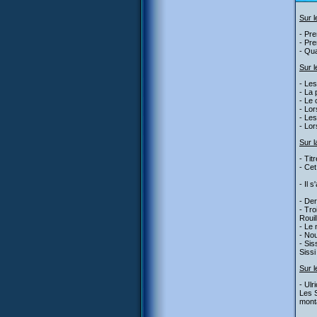
Sur 
- Pre
- Pre
- Qua
Sur l
- Les
- La 
- Le 
- Lor
- Les
- Lor
Sur l
- Tit
- Cet
- Il 
- Der
- Tro
Rouil
- Le
- Nou
- Sis
Sissi
Sur l
- Ulr
Les S
mont