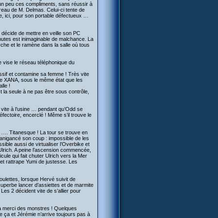
n peu ces compliments, sans réussir à
reau de M. Delmas. Celui-ci tente de
e, ici, pour son portable défectueux …
e décide de mettre en veille son PC
nutes est inimaginable de malchance. La
he et le ramène dans la salle où tous
e vise le réseau téléphonique du
essif et contamine sa femme ! Très vite
de XANA, sous le même état que les
lle !
st la seule à ne pas être sous contrôle,
s vite à l’usine … pendant qu’Odd se
ectoire, encerclé ! Même s’il trouve le
s …. Titanesque ! La tour se trouve en
manigancé son coup : impossible de les
ible aussi de virtualiser l’Overbike et
Ulrich. A peine l’ascension commencée,
ule qui fait chuter Ulrich vers la Mer
et rattrape Yumi de justesse. Les
ulettes, lorsque Hervé suivit de
superbe lancer d’assiettes et de marmite
Les 2 décident vite de s’allier pour
la merci des monstres ! Quelques
e ça et Jérémie n’arrive toujours pas à