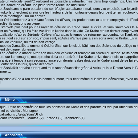
alité un véhicule, seul l’Overboard est possible à virtualité, mais dans trop longtemps. Ulrich l
a les sauve en créant une plate-forme rocheuse minuscule.
t Sissi dans le parc essaient de se réfugier au cabanon, mais sont vite expulsés par le jardini
yoko ils cherchent à rejoindre les hauteurs de la montagne depuis leur petit terrain rocheux 
de la montagne, sur un sentier.
 et Odd tombe nez à nez face à tous les élèves, les professeurs et autres employés de l’école
clés, ils sont pris au piège.
a s’envole plus haut pour essayer de détruire un Krabe, sans succès, et Yumi saute vers le sen
nt un éventail, qui ira faire vaciller un Krabe dans le vide. Ce Krabe tire un dernier coup avant
tualisation d’après Jérémie. Celle-ci n’aura pas le temps de retourner au combat, un Kankrelat l
h est tout seul sur son roc, impuissant, et Aelita n’arrive pas à s’en sortir avec le Krabe. Enfi
mal ce véhicule, du fait de son vertige …
oupe de Xanatifiés a emmené Odd et Sissi sur le toit du bâtiment des Sciences du collège et les
ient de gagner du temps.
ch se démène à manœuvrer son nouveau véhicule et remonte au niveau du Krabe. Aelita comba
ute sur la montagne, toute proche de la tour activée ! Le Krabe arrive devant elle et s’apprête 
h arrive à temps à son secours, lance son dernier sabre droit sur le Krabe avant de se faire dév
a entre dans la tour, qu’elle désactive.
t Sissi allait se faire tuer quand tous sont déxanatifier grâce à Aelita, puis le Retour Vers l
ournée …
ojection d’Odd a lieu dans la bonne humeur, tous rient même si le film les dévalorise, avec un
!
Mémo
aque : Prise de contrôle de tous les habitants de Kadic et des parents d'Odd, par utilisation d
ritoires visités : Montagne
tualisations : Aelita/Yumi/Ulrich
emis rencontrés : Mantas (2) ; Krabes (2) ; Kankrelat (1)
Anecdotes