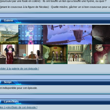
poursuivi par une foule en colère) : Ils ont bouffé un lion qui a bouffé une hyène, ou quoi ?
jetant le couscous à la figure de Nicolas) : Quelle misère, gâcher un si bon couscous pour u
Galerie
éder à la galerie de cet épisode !
Script
pt indisponible pour cet épisode.
LyokoStats
 les LyokoStats de cet épisode !