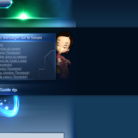
ve
inthe du temps
nage [Terminée]
able dans la maison
back de Code Lyoko
Terminée]
après [Terminée]
sa chimère [Terminée]
la raison [Terminée]