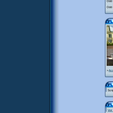
Odd (
Odd (
>
Acc
Scri
Voir