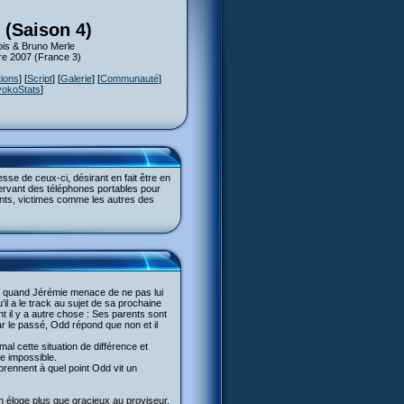
 (Saison 4)
is & Bruno Merle
re 2007 (France 3)
tions
] [
Script
] [
Galerie
] [
Communauté
]
yokoStats
]
esse de ceux-ci, désirant en fait être en
ervant des téléphones portables pour
rents, victimes comme les autres des
der quand Jérémie menace de ne pas lui
il a le track au sujet de sa prochaine
nt il y a autre chose : Ses parents sont
par le passé, Odd répond que non et il
 mal cette situation de différence et
e impossible.
prennent à quel point Odd vit un
t un éloge plus que gracieux au proviseur.