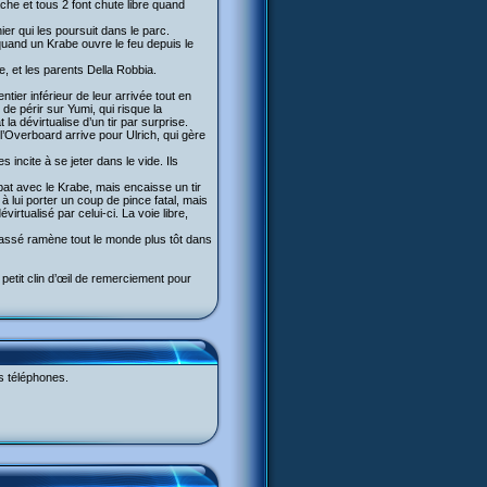
âche et tous 2 font chute libre quand
er qui les poursuit dans le parc.
quand un Krabe ouvre le feu depuis le
, et les parents Della Robbia.
tier inférieur de leur arrivée tout en
 de périr sur Yumi, qui risque la
a dévirtualise d’un tir par surprise.
n l’Overboard arrive pour Ulrich, qui gère
 incite à se jeter dans le vide. Ils
t avec le Krabe, mais encaisse un tir
à lui porter un coup de pince fatal, mais
irtualisé par celui-ci. La voie libre,
e Passé ramène tout le monde plus tôt dans
 petit clin d’œil de remerciement pour
es téléphones.