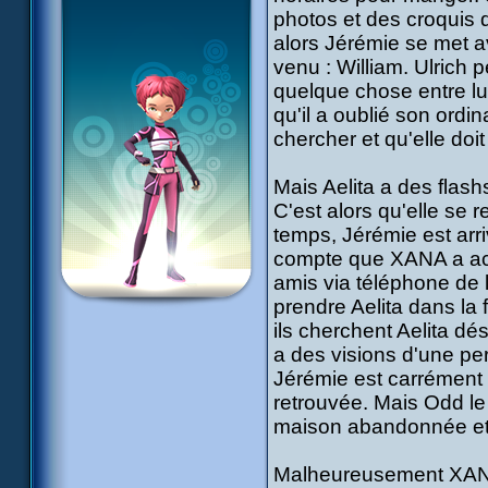
photos et des croquis d
alors Jérémie se met a
venu : William. Ulrich p
quelque chose entre l
qu'il a oublié son ordin
chercher et qu'elle doit 
Mais Aelita a des flashs
C'est alors qu'elle s
temps, Jérémie est arri
compte que XANA a acti
amis via téléphone de l
prendre Aelita dans la 
ils cherchent Aelita dé
a des visions d'une pe
Jérémie est carrément 
retrouvée. Mais Odd le
maison abandonnée et qu
Malheureusement XANA c