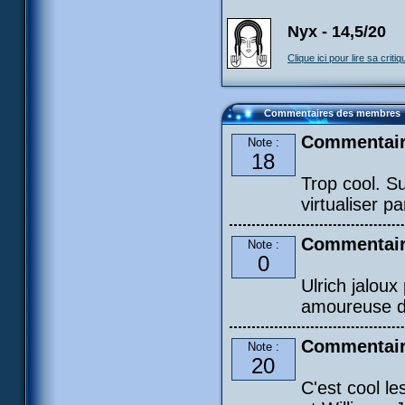
Nyx - 14,5/20
Clique ici pour lire sa critiq
Commentaires des membres
Commentair
Note :
18
Trop cool. Su
virtualiser pa
Commentair
Note :
0
Ulrich jaloux
amoureuse de 
Commentair
Note :
20
C'est cool l