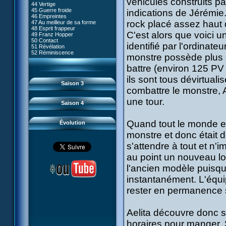
véhicules construits pa
80 Kiwodd
#09 - Comment tromper XANA
44 Vertige
54 Lyoko moins un
81 Oeil pour oeil
#10 - Le réveil du guerrier
45 Guerre froide
indications de Jérémie. 
55 Raz de marée
82 Mémoire blanche
#11 - Rendez-vous
46 Empreintes
56 Fausse piste
83 Superstition
#12 - Chaos à Kadic
rock placé assez haut d
47 Au meilleur de sa forme
57 Aelita
84 Missile guidé
#13 - Vendredi 13
48 Esprit frappeur
58 Le prétendant
85 La belle de Kadic
#14 - Intrusion
C'est alors que voici 
49 Franz Hopper
59 Le secret
86 Kiwi superstar
#15 - Les sans-codes
50 Contact
60 Tarentule au plafond
87 Planète bleue
identifié par l'ordinate
#16 - Confusion
51 Révélation
61 Sabotage
88 Cousins ennemis
#17 - Un avenir professionnel
52 Réminiscence
62 Désincarnation
monstre possède plus de 
89 Il est sensé d'être insensé
assuré
63 Triple sot
90 Médusée
#18 - Obstination
64 Surmenage
battre (environ 125 PV 
91 Mauvaises ondes
#19 - Le piège
65 Dernier round
92 Sueurs froides
#20 - Espionnage
ils sont tous dévirtual
93 Retour
#21 - Faux-semblants
Saison 3
94 Contre-attaque
#22 - Mutinerie
combattre le monstre, A
95 Souvenirs
#23 - Le blues de Jérémie
#24 - Paradoxe temporel
une tour.
Saison 4
#25 - Hécatombe
#26 - Ultime mission
Quand tout le monde e
Évolution
monstre et donc était d
s'attendre à tout et n'i
au point un nouveau lo
l'ancien modèle puisqu'
instantanément. L'équi
rester en permanence 
Aelita découvre donc s
horaires pour manger. Su