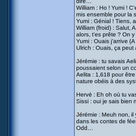
dire…
William : Ho ! Yumi ! C
mis ensemble pour la s
Yumi : Génial ! Tiens, a
William (froid) : Salut,
alors, t’es prête ? On y
Yumi : Ouais j’arrive (
Ulrich : Ouais, ça peu
Jérémie : tu savais Ael
poussaient selon un coe
Aelita : 1,618 pour être
nature obéis à des sys
Hervé : Eh oh où tu vas 
Sissi : oui je sais bien
Jérémie : Meuh non, il
dans les contes de fées
Odd…