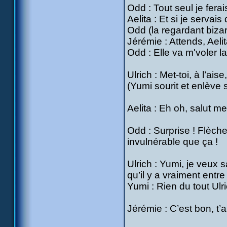
Odd : Tout seul je fera
Aelita : Et si je servai
Odd (la regardant biz
Jérémie : Attends, Aelit
Odd : Elle va m'voler la
Ulrich : Met-toi, à l’ais
(Yumi sourit et enlève 
Aelita : Eh oh, salut me
Odd : Surprise ! Flèche 
invulnérable que ça !
Ulrich : Yumi, je veux s
qu’il y a vraiment entr
Yumi : Rien du tout Ulr
Jérémie : C’est bon, t’