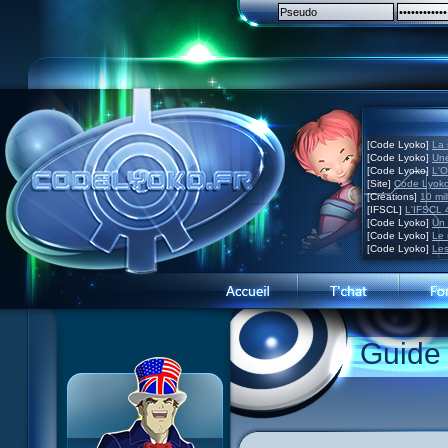
[Code Lyoko]
La 
[Code Lyoko]
Une
[Code Lyoko]
L'O
[Site]
Code Lyoko
[Créations]
10 mil
[IFSCL]
L'IFSCL 4
[Code Lyoko]
Un 
[Code Lyoko]
Le 
[Code Lyoko]
Les
1 Teddygozilla
2 Le voir pour le croire
3 Vacances dans la brume
Guide
4 Carnet de bord
5 Big bogue
6 Cruel dilemme
7 Problème d'image
8 Clap de fin
9 Satellite
10 Créature de rêve
11 Enragés
12 Attaque en piqué