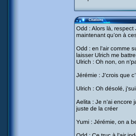
Citations
Odd : Alors là, respect
maintenant qu’on à ce
Odd : en l’air comme sur
laisser Ulrich me batt
Ulrich : Oh non, on n'p
Jérémie : J'crois que c’
Ulrich : Oh désolé, j'su
Aelita : Je n’ai encor
juste de la créer
Yumi : Jérémie, on a b
Odd : Ce truc à l’air ind