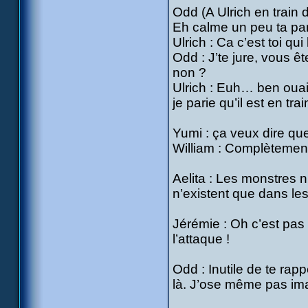
Odd (A Ulrich en train 
Eh calme un peu ta par
Ulrich : Ca c’est toi qu
Odd : J’te jure, vous ê
non ?
Ulrich : Euh… ben ouai
je parie qu’il est en trai
Yumi : ça veux dire qu
William : Complètemen
Aelita : Les monstres 
n’existent que dans le
Jérémie : Oh c’est pas 
l’attaque !
Odd : Inutile de te rap
là. J’ose même pas ima