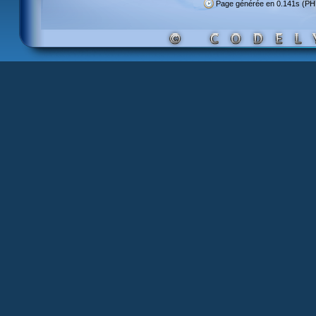
Page générée en 0.141s (PH