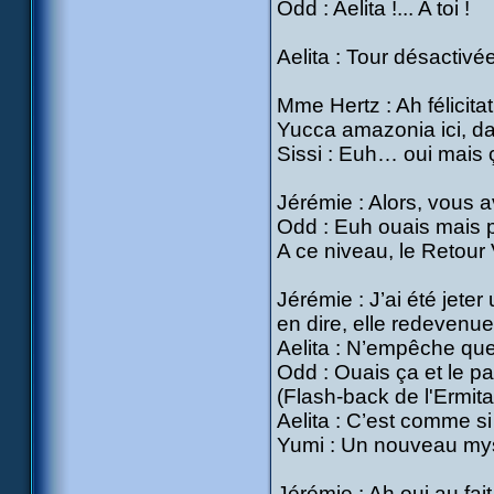
Odd : Aelita !... A toi !
Aelita : Tour désactiv
Mme Hertz : Ah félicit
Yucca amazonia ici, dan
Sissi : Euh… oui mais 
Jérémie : Alors, vous a
Odd : Euh ouais mais po
A ce niveau, le Retour
Jérémie : J’ai été jeter
en dire, elle redeven
Aelita : N’empêche que
Odd : Ouais ça et le pa
(Flash-back de l'Ermit
Aelita : C’est comme si
Yumi : Un nouveau my
Jérémie : Ah oui au fait 