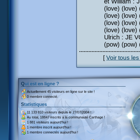
et William :
(love) (love) 
(love) (love) 
(love) (love) 
(love) (love)
Ulrich : JE
(pow) (pow) 
[
Voir tous le
Qui est en ligne ?
Actuellement
45 visiteurs
en ligne sur le site !
0 membre connecté.
Statistiques
11 133 810 visiteurs
depuis le 27/07/2004 !
Au total,
18847 inscrits
à la communauté Carthage !
1 881 visiteurs
aujourd'hui !
1 membre inscrit
aujourd'hui !
1 membre
connectés aujourd'hui !