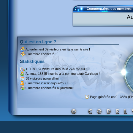
Commentaires des membres
Au
Qui est en ligne ?
Actuellement
39 visiteurs
en ligne sur le site !
0 membre connecté.
Statistiques
11 129 154 visiteurs
depuis le 27/07/2004 !
Au total,
18845 inscrits
à la communauté Carthage !
38 visiteurs
aujourd'hui !
0 membre inscrit
aujourd'hui !
0 membre
connectés aujourd'hui !
Page générée en 0.1385s (P