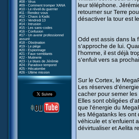
#08 - Virus
leur téléphone. Jérémie
#09 - Comment tromper XANA
#10 - Le réveil du guerrier
retourner sur Terre po
#11 - Rendez-vous
#12 - Chaos à Kadic
désactiver la tour est le
#13 - Vendredi 13
#14 - Intrusion
#15 - Les sans-codes
#16 - Confusion
#17 - Un avenir professionnel
Odd est assis dans la 
assuré
#18 - Obstination
s'approche de lui. Qu
#19 - Le piège
#20 - Espionnage
l'homme, il est déjà tr
#21 - Faux-semblants
#22 - Mutinerie
s'enfuit vers sa procha
#23 - Le blues de Jérémie
#24 - Paradoxe temporel
#25 - Hécatombe
#26 - Ultime mission
Sur le Cortex, le Meg
Les réserves d'énergie 
cacher pour semer les m
Elles sont obligées d'at
que l'énergie du Mega
les Mégatanks les ont d
véhicule et s'enfuient 
dévirtualiser et Aelita