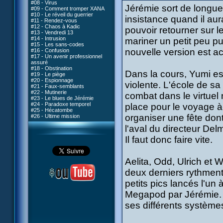
#08 - Virus
Jérémie sort de longues
#09 - Comment tromper XANA
#10 - Le réveil du guerrier
insistance quand il au
#11 - Rendez-vous
#12 - Chaos à Kadic
pouvoir retourner sur le
#13 - Vendredi 13
#14 - Intrusion
mariner un petit peu p
#15 - Les sans-codes
nouvelle version est a
#16 - Confusion
#17 - Un avenir professionnel
assuré
#18 - Obstination
Dans la cours, Yumi es
#19 - Le piège
#20 - Espionnage
violente. L'école de s
#21 - Faux-semblants
#22 - Mutinerie
combat dans le virtuel 
#23 - Le blues de Jérémie
#24 - Paradoxe temporel
place pour le voyage à-
#25 - Hécatombe
organiser une fête dont
#26 - Ultime mission
l'aval du directeur Del
Il faut donc faire vite.
Aelita, Odd, Ulrich et W
deux derniers rythment
petits pics lancés l'un à
Megapod par Jérémie. L
ses différents systèmes