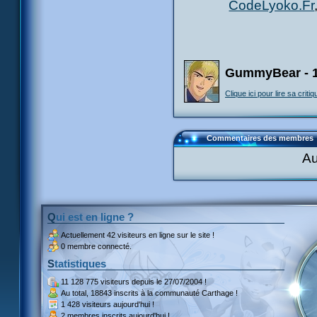
CodeLyoko.Fr
GummyBear - 1
Clique ici pour lire sa critiq
Commentaires des membres
Au
Qui est en ligne ?
Actuellement
42 visiteurs
en ligne sur le site !
0 membre connecté.
Statistiques
11 128 775 visiteurs
depuis le 27/07/2004 !
Au total,
18843 inscrits
à la communauté Carthage !
1 428 visiteurs
aujourd'hui !
2 membres inscrits
aujourd'hui !