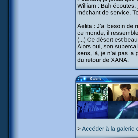
William : Bah écoutes, j
méchant de service. T
Aelita : J'ai besoin de 
ce monde, il ressembl
(...) Ce désert est bea
Alors oui, son supercal
sens, là, je n'ai pas l
du retour de XANA.
Galerie
>
Accéder à la galerie 