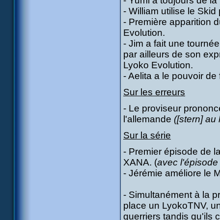
- Yumi a toujours de la 
- William utilise le Skid
- Première apparition
Evolution.
- Jim a fait une tourn
par ailleurs de son exp
Lyoko Evolution.
- Aelita a le pouvoir d
Sur les erreurs
- Le proviseur prononce
l'allemande
([stern] au 
Sur la série
- Premier épisode de 
XANA. (
avec l'épisode 
- Jérémie améliore le M
- Simultanément à la pr
place un LyokoTNV, un 
guerriers tandis qu'ils 