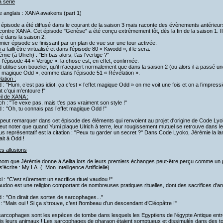
a série
re anglais : XANA awakens (part 1)
 épisode a été diffusé dans le courant de la saison 3 mais raconte des évènements antérieurs
 contre XANA. Cet épisode "Genèse" a été conçu extrêmement tôt, dès la fin de la saison 1. Il ét
sé dans la saison 2.
mier épisode se finissant par un plan de vue sur une tour activée.
i a failli être virtualisé et dans l'épisode 80 « Kiwodd », il le sera.
émie (à Ulrich) : "Eh bas alors, t'as l'vertige ?"
l'épisode 44 « Vertige », la chose est, en effet, confirmée.
 utilise son bouclier, qu'il n'acquiert normalement que dans la saison 2 (ou alors il a passé un
et magique Odd », comme dans l'épisode 51 « Révélation ».
ation :
 : "Hum, c’est pas idiot, ça c’est « l’effet magique Odd » on me voit une fois et on a l’impres
ut c’qui m’entoure !"
il de XANA :
ich : "Te vexe pas, mais t’es pas vraiment son style !"
 : "Oh, tu connais pas l’effet magique Odd !"
peut remarquer dans cet épisode des éléments qui renvoient au projet d'origine de Code Lyo
ut noter que quand Yumi plaque Ulrich à terre, leur rougissement mutuel se retrouve dans l
us représentatif est la citation : "Peux tu garder un secret ?" Dans Code Lyoko, Jérémie la l
it à Odd !
es allusions
nom que Jérémie donne à Aelita lors de leurs premiers échanges peut-être perçu comme un ps
s'écrire : My I.A. (=Mon Intelligence Artificielle).
si : "C’est sûrement un sacrifice rituel vaudou !"
udoo est une religion comportant de nombreuses pratiques rituelles, dont des sacrifices d'a
 : "On dirait des sortes de sarcophages..."
 : "Mais oui ! Si ça s’trouve, c’est l’tombeau d’un descendant d’Cléopâtre !"
sarcophages sont les espèces de tombe dans lesquels les Egyptiens de l'égypte Antique ent
ois leurs animaux ! Les sarcophages de pharaon étaient somptueux et dissimulés dans des 