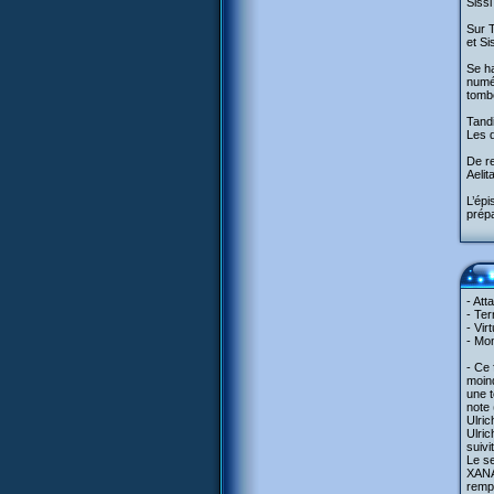
Sissi
Sur T
et S
Se ha
numér
tomb
Tandi
Les d
De re
Aelit
L’épi
prép
- Att
- Ter
- Vir
- Mon
- Ce 
moin
une t
note 
Ulric
Ulric
suivi
Le se
XANA
rempo