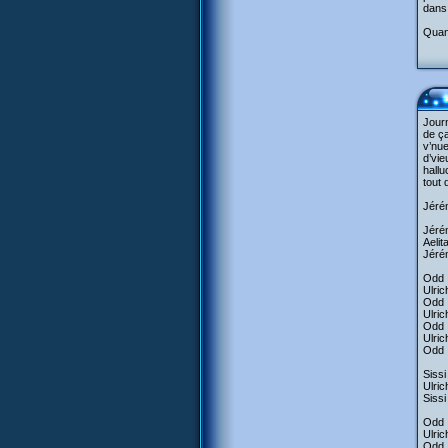
dans 
Quand
Journ
de ça
v’nue
d’vie
hallu
tout 
Jérém
Jérém
Aelit
Jérém
Odd :
Ulric
Odd 
Ulric
Odd :
Ulric
Odd :
Sissi
Ulric
Sissi
Odd :
Ulric
Odd :