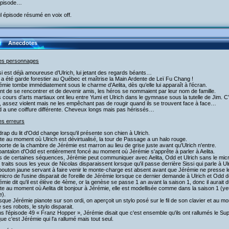
’épisode…
l épisode résumé en voix off.
Anecdotes
les personnages
si est déjà amoureuse d’Ulrich, lui jetant des regards béants…
 a été garde forestier au Québec et maîtrise la Main Ardente de Leï Fu Chang !
émie tombe immédiatement sous le charme d’Aelita, dès qu’elle lui apparaît à l’écran.
nt de se rencontrer et de devenir amis, les héros se nommaient par leur nom de famille.
 cours d’arts martiaux ont lieu entre Yumi et Ulrich dans le gymnase sous la tutelle de Jim. 
 assez violent mais ne les empêchant pas de rougir quand ils se trouvent face à face…
d a une coiffure différente. Cheveux longs mais pas hérissés…
es erreurs
drap du lit d'Odd change lorsqu'il présente son chien à Ulrich.
te au moment où Ulrich est dévirtualisé, la tour de Passage a un halo rouge.
porte de la chambre de Jérémie est marron au lieu de grise juste avant qu'Ulrich n'entre.
pantalon d'Odd est entièrement foncé au moment où Jérémie s'apprête à parler à Aelita.
s de certaines séquences, Jérémie peut communiquer avec Aelita, Odd et Ulrich sans le mic
 traits sous les yeux de Nicolas disparaissent lorsque qu'il passe derrière Sissi qui parle à Ul
bouton jaune servant à faire venir le monte-charge est absent avant que Jérémie ne presse le
micro de l'usine disparait de l'oreille de Jérémie lorsque ce dernier demande à Ulrich et Odd de
émie dit qu'il est élève de 4ème, or la genèse se passe 1 an avant la saison 1, donc il aurait 
te au moment où Aelita dit bonjour à Jérémie, elle est modellisée comme dans la saison 1 (yeux
e).
sque Jérémie pianote sur son ordi, on aperçoit un stylo posé sur le fil de son clavier et au mo
 ses robots, le stylo disparait.
s l'épisode 49 « Franz Hopper », Jérémie disait que c'est ensemble qu'ils ont rallumés le Su
que c'est Jérémie qui l'a rallumé mais tout seul.