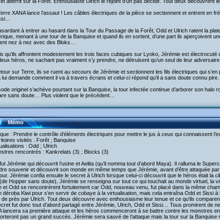
 et atterrit sur la Forêt. Enthousiaste Ulrich le rejoint d’un pas décidé. Tout deux découvrent l
erre XANA lance l’assaut ! Les câbles électriques de la pièce se sectionnent et entrent en 
issi…
sardant à entrer au hasard dans la Tour du Passage de la Forêt, Odd et Ulrich ratent la pla
ique, menant à une tour de la Banquise et quand ils en sortent, d’une part ils aperçoivent une
ent nez à nez avec des Bloks…
s qu’ils affrontent modestement les trois faces cubiques sur Lyoko, Jérémie est électrocuté
eux héros, ne sachant pas vraiment s’y prendre, ne détruisent qu’un seul de leur adversaire
tour sur Terre, ils se ruent au secours de Jérémie et sectionnent les fils électriques qui s’en
a lui demande comment il va à travers écrans et celui-ci répond qu’il a sans doute connu pir
sode originel s’achève pourtant sur la Banquise, la tour infectée continue d’arborer son halo 
are sans doute… Plus violent que le précédent…
Mémo
aque : Prendre le contrôle d’éléments électriques pour mettre le jus à ceux qui connaissent l’
ritoires visités : Forêt ; Banquise
tualisations : Odd ; Ulrich
stres rencontrés : Kankrelats (3) ; Blocks (3)
fut Jérémie qui découvrit l’usine et Aelita (qu’il nomma tout d’abord Maya). Il ralluma le Superc
dre souvenir et découvrit son monde en même temps que Jérémie, avant d’être attaquée par 
our. Jérémie confia ensuite le secret à Ulrich lorsque celui-ci découvrit que le héros était la ci
(de Hopper sans doute), Jérémie se renseigna sur tout ce qui touchait au monde virtuel, la vi
h et Odd se rencontrèrent fortuitement car Odd, nouveau venu, fut placé dans la même cham
h déroba Kiwi pour s’en servir de cobaye à la virtualisation, mais cela entraîna Odd et Sissi à l
t de près par Ulrich. Tout deux découvre avec enthousiasme leur tenue et ce qu’ils comparent
cret fut donc tout d’abord partagé entre Jérémie, Ulrich, Odd et Sissi… Tous promirent de ne
 lancera sa première attaque et les héros commenceront à se battre contre les monstres en
rteront pas un grand succès. Jérémie sera sauvé de l’attaque mais la tour sur la Banquise r