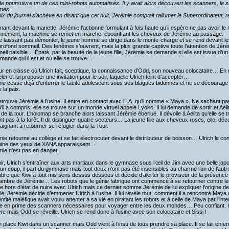
e poursuivre un de ces mini-robots automatisés. Il y avait alors découvert les scanners, le s
imés.
ix du journal s’achève en disant que cet nuit, Jérémie comptait rallumer le Superordinateur, r
nant devant la manette, Jérémie l’actionne formulant à fois haute qu’il espère ne pas avoir le
nnement, la machine se remet en marche, ébouriffant les cheveux de Jérémie au passage.
 laissant pas démonter, le jeune homme se dirige dans le monte-charge et se rend devant les 
profond sommeil. Des fenêtres s’ouvrent, mais la plus grande captive toute l’attention de Jé
il paisible… Épaté, par la beauté de la jeune fille, Jérémie se demande si elle est issue d’un j
emande qui il est et où elle se trouve…
r en classe où Ulrich fait, sceptique, la connaissance d’Odd, son nouveau colocataire… En 
ler et lui proposer une invitation pour le soir, laquelle Ulrich feint d’accepter…
e cesse déjà d’enterrer le tacite adolescent sous ses blagues bidonnes et ne se décourage 
e la paix.
trouve Jérémie à l’usine. Il entre en contact avec l’I.A. qu’il nomme « Maya ». Ne sachant pas c
’il a compris, elle se trouve sur un monde virtuel appelé Lyoko. Il lui demande de sortir et Ael
 de la tour. L’holomap se branche alors laissant Jérémie éberlué. Il dévoile à Aelita qu’elle s
ant pas à la forêt. Il dit distinguer quatre secteurs… La jeune fille aux cheveux roses, elle, dé
aignant à retourner se réfugier dans la Tour.
ie retourne au collège et se fait électrocuter devant le distributeur de boisson… Ulrich le condu
ine des yeux de XANA apparaissent…
ie n’est pas en danger.
ir, Ulrich s’entraîner aux arts martiaux dans le gymnase sous l’œil de Jim avec une belle j
un coup, il part du gymnase mais tout deux n’ont pas été insensibles au charme l’un de l’autr
re que Kiwi à tout mis sens dessus dessous et décide d’alerter le proviseur de la présence d
ambre de Jérémie… Les robots que le génie fabrique ont commencé à se retourner contre leu
e hors d’état de nuire avec Ulrich mais ce dernier somme Jérémie de lui expliquer l’origine
é, Jérémie décide d’emmener Ulrich à l’usine. Il lui révèle tout, comment il a rencontré May
ntité maléfique avait voulu attenter à sa vie en piratant les robots et à celle de Maya par l’inte
 en prime des scanners nécessaires pour voyager entre les deux mondes… Peu confiant, Ulric
re mais Odd se réveille. Ulrich se rend donc à l’usine avec son colocataire et Sissi !
h place Kiwi dans un scanner mais Odd vient à l’insu de tous prendre sa place. Il se fait en