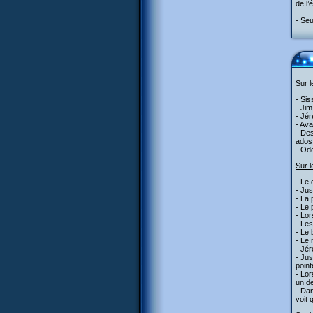
de l
- Seu
Sur 
- Sis
- Jim
- Jér
- Ava
- Des
ados,
- Od
Sur l
- Le 
- Jus
- La 
- Le 
- Lor
- Les
- Le 
- Le 
- Jér
- Jus
point
- Lor
un de
- Dan
voit 