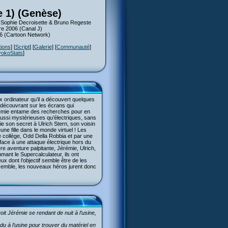
e 1) (Genèse)
: Sophie Decroisette & Bruno Regeste
re 2006 (Canal J)
06 (Cartoon Network)
tions
] [
Script
] [
Galerie
] [
Communauté
]
yokoStats
]
 ordinateur qu’il a découvert quelques
 découvrant sur les écrans qui
Jérémie entame des recherches pour en
s aussi mystérieuses qu’électriques, sans
e son secret à Ulrich Stern, son voisin
ne fille dans le monde virtuel ! Les
 collège, Odd Della Robbia et par une
 face à une attaque électrique hors du
e aventure palpitante, Jérémie, Ulrich,
umant le Supercalculateur, ils ont
x dont l’objectif semble être de les
Ensemble, les nouveaux héros jurent donc
it Jérémie se rendant de nuit à l’usine,
ndu à l’usine pour trouver du matériel en