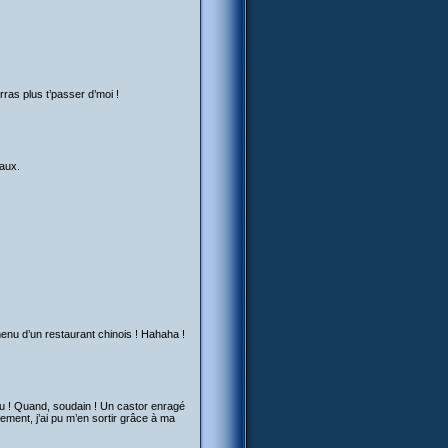
rras plus t’passer d’moi !
maux.
enu d’un restaurant chinois ! Hahaha !
bou ! Quand, soudain ! Un castor enragé
ement, j’ai pu m’en sortir grâce à ma