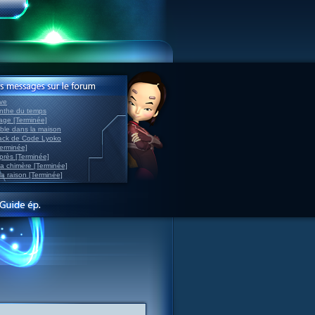
ve
inthe du temps
nage [Terminée]
able dans la maison
back de Code Lyoko
Terminée]
après [Terminée]
sa chimère [Terminée]
la raison [Terminée]