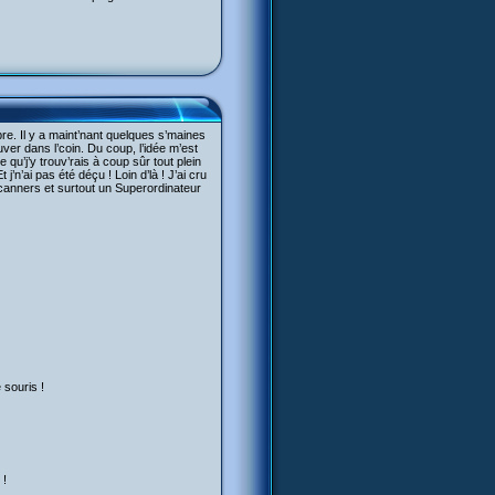
re. Il y a maint’nant quelques s’maines
ver dans l’coin. Du coup, l’idée m’est
e qu’j’y trouv’rais à coup sûr tout plein
’n’ai pas été déçu ! Loin d’là ! J’ai cru
canners et surtout un Superordinateur
 souris !
 !