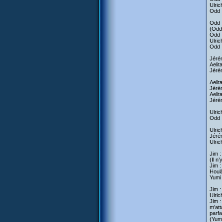
Ulric
Odd :
Odd :
(Odd 
Odd :
Ulric
Odd :
Jérém
Aelit
Jérém
Aelit
Jérém
Aelit
Jérém
Ulric
Odd :
Ulric
Jérém
Ulrich
Jim :
(Il n
Jim :
Houl
Yumi 
Jim :
Ulric
Jim :
m’att
parfa
(Yumi