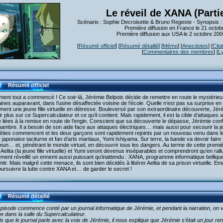
Le réveil de XANA (Parti
Scénario : Sophie Decroisette & Bruno Regeste - Synopsis 
Première diffusion en France le 21 octob
Première diffusion aux USA le 2 octobre 20
[
Résumé officiel
] [
Résumé détaillé
] [
Mémo
] [
Anecdotes
] [
Cita
[
Commentaires des membres
] [
L
Résumé officiel
nt tout a commencé ! Ce soir-là, Jérémie Belpois décide de remettre en route le mystérieux
nes auparavant, dans l’usine désaffectée voisine de l’école. Quelle n’est pas sa surprise en
ument une jeune fille virtuelle en détresse. Bouleversé par son extraordinaire découverte, 
r plus sur ce Supercalculateur et ce qu’il contient. Mais rapidement, il est la cible d’attaque
 liées à la remise en route de l’engin. Conscient que sa découverte le dépasse, Jérémie confi
ambre. Il a besoin de son aide face aux attaques électriques… mais aussi pour secourir la jeu
éties commencent et les deux garçons sont rapidement rejoints par un nouveau venu dans le
 japonaise taciturne et fan d’arts martiaux, Yumi Ishiyama. Sur terre, la bande va devoir faire
n… et, pénétrant le monde virtuel, en découvrir tous les dangers. Au terme de cette premièr
Aelita (la jeune fille virtuelle) et Yumi seront devenus inséparables et comprendront qu’en rall
ment réveillé un ennemi aussi puissant qu’inattendu : XANA, programme informatique belliqueu
tir. Mais malgré cette menace, ils sont bien décidés à libérer Aelita de sa prison virtuelle. 
ursuivre la lutte contre XANA et… de garder le secret !
Résumé détaillé
pisode commence conté par un journal informatique de Jérémie, et pendant la narration, on vo
e dans la salle du Supercalculateur.
s que le journal parle avec la voix de Jérémie, il nous explique que Jérémie s’était un jour re