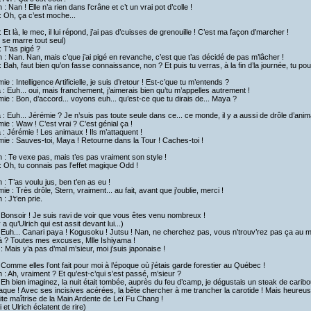
h : Nan ! Elle n’a rien dans l’crâne et c’t un vrai pot d’colle !
 Oh, ça c’est moche...
 Et là, le mec, il lui répond, j’ai pas d’cuisses de grenouille ! C’est ma façon d’marcher !
se marre tout seul)
 T’as pigé ?
h : Nan. Nan, mais c’que j’ai pigé en revanche, c’est que t’as décidé de pas m’lâcher !
 Bah, faut bien qu’on fasse connaissance, non ? Et puis tu verras, à la fin d’la journée, tu pou
ie : Intelligence Artificielle, je suis d’retour ! Est-c’que tu m’entends ?
a : Euh... oui, mais franchement, j’aimerais bien qu’tu m’appelles autrement !
ie : Bon, d’accord... voyons euh... qu’est-ce que tu dirais de... Maya ?
a : Euh... Jérémie ? Je n’suis pas toute seule dans ce... ce monde, il y a aussi de drôle d’ani
ie : Waw ! C’est vrai ? C’est génial ça !
a : Jérémie ! Les animaux ! Ils m’attaquent !
ie : Sauves-toi, Maya ! Retourne dans la Tour ! Caches-toi !
h : Te vexe pas, mais t’es pas vraiment son style !
 Oh, tu connais pas l’effet magique Odd !
h : T’as voulu jus, ben t’en as eu !
ie : Très drôle, Stern, vraiment... au fait, avant que j’oublie, merci !
 : J’t’en prie.
 Bonsoir ! Je suis ravi de voir que vous êtes venu nombreux !
’y a qu’Ulrich qui est assit devant lui...)
 Euh... Canari paya ! Kogusoku ! Jutsu ! Nan, ne cherchez pas, vous n’trouv’rez pas ça au m
à ? Toutes mes excuses, Mlle Ishiyama !
: Mais y’a pas d’mal m’sieur, moi j’suis japonaise !
 Comme elles l’ont fait pour moi à l’époque où j’étais garde forestier au Québec !
h : Ah, vraiment ? Et qu’est-c’qui s’est passé, m’sieur ?
 Eh bien imaginez, la nuit était tombée, auprès du feu d’camp, je dégustais un steak de cari
aque ! Avec ses incisives acérées, la bête chercher à me trancher la carotide ! Mais heureus
ite maîtrise de la Main Ardente de Leï Fu Chang !
 et Ulrich éclatent de rire)