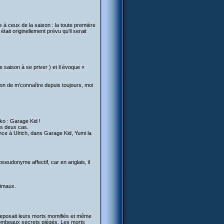
 à ceux de la saison : la toute première
ait originellement prévu qu'il serait
e saison à se priver ) et il évoque «
sion de m’connaître depuis toujours, moi
ko : Garage Kid !
es deux cas.
ance à Ulrich, dans Garage Kid, Yumi la
eudonyme affectif, car en anglais, il
nimaux.
reposait leurs morts momifiés et même
tombeaux secrets piégés. Les morts