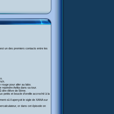
C’est un des premiers contacts entre les
ro.
rich.
 rouge pour aller au labo.
 rejoindre Aelita dans sa tour.
dû dire élève de 5ème.
 petits et boucle d'oreille accroché à la
ment où il aperçoit le sigle de XANA sur
percalculateur, or dans cet épisode on