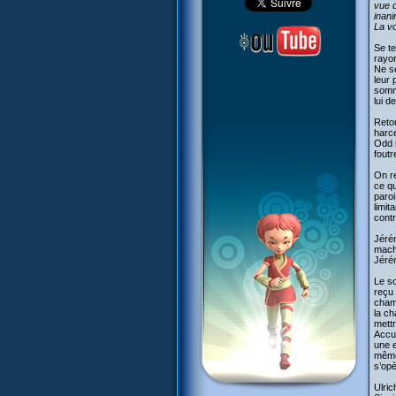
vue d
inan
La vo
Se te
rayo
Ne se
leur 
somme
lui d
Retou
harce
Odd n
foutr
On re
ce qu
paroi
limit
contr
Jérém
mach
Jérém
Le so
reçu 
chamb
la ch
mettr
Accul
une e
même
s’opè
Ulric