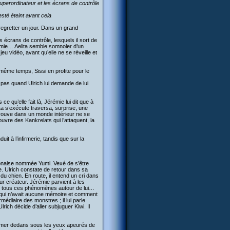
uperordinateur et les écrans de contrôle
esté éteint avant cela
 regretter un jour. Dans un grand
écrans de contrôle, lesquels il sort de
rémie… Aelita semble somnoler d’un
eu vidéo, avant qu’elle ne se réveille et
même temps, Sissi en profite pour le
pas quand Ulrich lui demande de lui
e qu’elle fait là, Jérémie lui dit que à
ita s’exécute traversa, surprise, une
e trouve dans un monde intérieur ne se
couvre des Kankrelats qui l’attaquent, la
it à l’infirmerie, tandis que sur la
aponaise nommée Yumi. Vexé de s’être
e. Ulrich constate de retour dans sa
u chien. En route, il entend un cri dans
r créateur. Jérémie parvient à les
 de tous ces phénomènes autour de lui…
a qui n’avait aucune mémoire et comment
rmédiaire des monstres ; il lui parle
h décide d’aller subjuguer Kiwi. Il
fermer dedans sous les yeux apeurés de