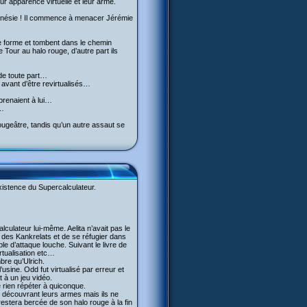
eur apparence virtuelle et leur arme.
frénésie ! Il commence à menacer Jérémie
te forme et tombent dans le chemin
 Tour au halo rouge, d’autre part ils
 de toute part…
 avant d’être revirtualisés…
 prenaient à lui…
e…
rougeâtre, tandis qu’un autre assaut se
existence du Supercalculateur.
alculateur lui-même. Aelita n’avait pas le
des Kankrelats et de se réfugier dans
ble d’attaque louche. Suivant le livre de
rtualisation etc…
bre qu’Ulrich.
’usine. Odd fut virtualisé par erreur et
 à un jeu vidéo.
 rien répéter à quiconque.
 découvrant leurs armes mais ils ne
estera bercée de son halo rouge à la fin