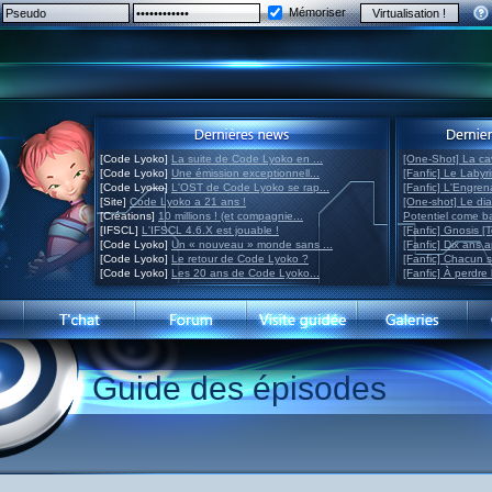
Mémoriser
[Code Lyoko]
La suite de Code Lyoko en ...
[One-Shot] La ca
[Code Lyoko]
Une émission exceptionnell...
[Fanfic] Le Labyr
[Code Lyoko]
L'OST de Code Lyoko se rap...
[Fanfic] L'Engre
[Site]
Code Lyoko a 21 ans !
[One-shot] Le di
[Créations]
10 millions ! (et compagnie...
Potentiel come 
[IFSCL]
L'IFSCL 4.6.X est jouable !
[Fanfic] Gnosis [
[Code Lyoko]
Un « nouveau » monde sans ...
[Fanfic] Dix ans 
[Code Lyoko]
Le retour de Code Lyoko ?
[Fanfic] Chacun 
[Code Lyoko]
Les 20 ans de Code Lyoko...
[Fanfic] À perdre 
Guide des épisodes