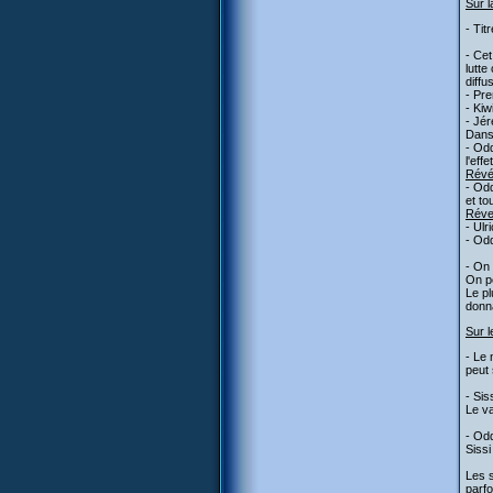
Sur l
- Tit
- Cet
lutte
diffu
- Pre
- Kiw
- Jér
Dans 
- Odd
l'eff
Révél
- Odd
et to
Réve
- Ulr
- Odd
- On 
On pe
Le pl
donna
Sur l
- Le 
peut 
- Sis
Le va
- Odd
Sissi
Les 
parf