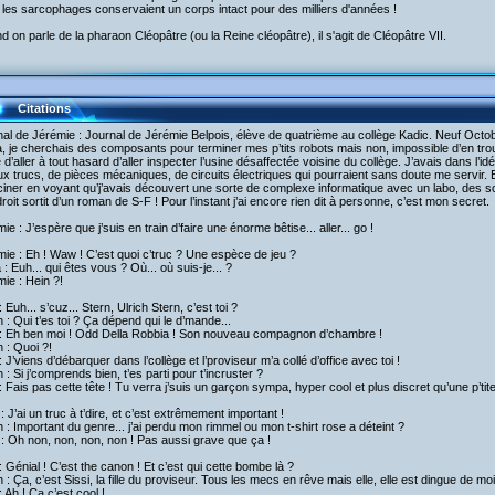
les sarcophages conservaient un corps intact pour des milliers d'années !
 on parle de la pharaon Cléopâtre (ou la Reine cléopâtre), il s'agit de Cléopâtre VII.
Citations
al de Jérémie : Journal de Jérémie Belpois, élève de quatrième au collège Kadic. Neuf Octob
, je cherchais des composants pour terminer mes p’tits robots mais non, impossible d’en trou
 d’aller à tout hasard d’aller inspecter l’usine désaffectée voisine du collège. J’avais dans l’idé
ux trucs, de pièces mécaniques, de circuits électriques qui pourraient sans doute me servir. Et j
ciner en voyant qu’j’avais découvert une sorte de complexe informatique avec un labo, des s
droit sortit d’un roman de S-F ! Pour l’instant j’ai encore rien dit à personne, c’est mon secret.
ie : J’espère que j’suis en train d’faire une énorme bêtise... aller... go !
ie : Eh ! Waw ! C’est quoi c’truc ? Une espèce de jeu ?
a : Euh... qui êtes vous ? Où... où suis-je... ?
ie : Hein ?!
 Euh... s’cuz... Stern, Ulrich Stern, c’est toi ?
h : Qui t’es toi ? Ça dépend qui le d’mande...
: Eh ben moi ! Odd Della Robbia ! Son nouveau compagnon d’chambre !
h : Quoi ?!
 J’viens d’débarquer dans l’collège et l’proviseur m’a collé d’office avec toi !
h : Si j’comprends bien, t’es parti pour t’incruster ?
 Fais pas cette tête ! Tu verra j’suis un garçon sympa, hyper cool et plus discret qu’une p’tite
 : J’ai un truc à t’dire, et c’est extrêmement important !
h : Important du genre... j’ai perdu mon rimmel ou mon t-shirt rose a déteint ?
 : Oh non, non, non, non ! Pas aussi grave que ça !
 Génial ! C’est the canon ! Et c’est qui cette bombe là ?
h : Ça, c’est Sissi, la fille du proviseur. Tous les mecs en rêve mais elle, elle est dingue de moi
 Ah ! Ça c’est cool !