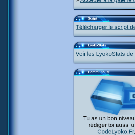
>
Accéder à la galerie 
Script
Télécharger le script d
LyokoStats
Voir les LyokoStats de 
Communauté
Tu as un bon niveau
rédiger toi aussi 
CodeLyoko.Fr