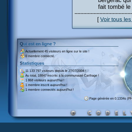
bergerac qui
fait tombé le
[
Voir tous le
Qui est en ligne ?
Actuellement
45 visiteurs
en ligne sur le site !
0 membre connecté.
Statistiques
11 133 797 visiteurs
depuis le 27/07/2004 !
Au total,
18847 inscrits
à la communauté Carthage !
1 868 visiteurs
aujourd'hui !
1 membre inscrit
aujourd'hui !
1 membre
connectés aujourd'hui !
Page générée en 0.1334s (P