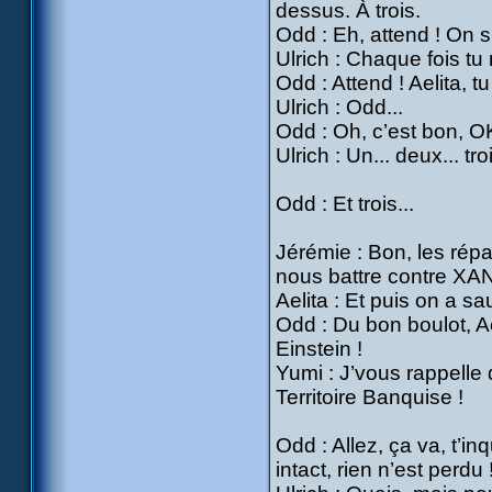
dessus. À trois.
Odd : Eh, attend ! On s’
Ulrich : Chaque fois tu 
Odd : Attend ! Aelita, t
Ulrich : Odd...
Odd : Oh, c’est bon, OK
Ulrich : Un... deux... troi
Odd : Et trois...
Jérémie : Bon, les répa
nous battre contre XAN
Aelita : Et puis on a s
Odd : Du bon boulot, Ae
Einstein !
Yumi : J’vous rappelle
Territoire Banquise !
Odd : Allez, ça va, t’in
intact, rien n’est perdu 