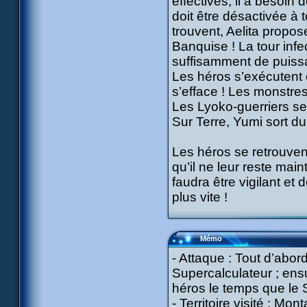
effectives, il a besoin
doit être désactivée à 
trouvent, Aelita propos
Banquise ! La tour infe
suffisamment de puiss
Les héros s’exécutent 
s’efface ! Les monstr
Les Lyoko-guerriers se 
Sur Terre, Yumi sort du
Les héros se retrouven
qu’il ne leur reste main
faudra être vigilant et
plus vite !
Mémo
- Attaque : Tout d’abor
Supercalculateur ; ensu
héros le temps que le S
- Territoire visité : M