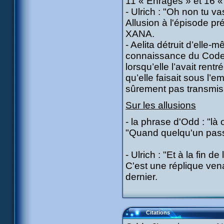
11 « Enragés » et 16 «
- Ulrich : "Oh non tu v
Allusion à l'épisode 
XANA.
- Aelita détruit d’elle-
connaissance du Code 
lorsqu’elle l’avait ren
qu’elle faisait sous l’
sûrement pas transmis u
Sur les allusions
- la phrase d'Odd : "l
"Quand quelqu'un passe
- Ulrich : "Et à la fin de
C'est une réplique ven
dernier.
Citations