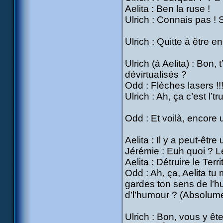
Aelita : Ben la ruse !
Ulrich : Connais pas ! 
Ulrich : Quitte à être en
Ulrich (à Aelita) : Bon,
dévirtualisés ?
Odd : Flèches lasers !!
Ulrich : Ah, ça c’est l’tr
Odd : Et voilà, encore
Aelita : Il y a peut-êtr
Jérémie : Euh quoi ? L
Aelita : Détruire le Terr
Odd : Ah, ça, Aelita t
gardes ton sens de l’hu
d’l’humour ? (Absolume
Ulrich : Bon, vous y ête