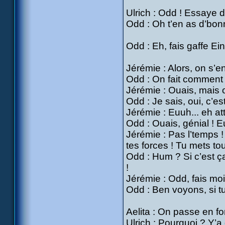
Ulrich : Odd ! Essaye 
Odd : Oh t’en as d’bonn
Odd : Eh, fais gaffe Ein
Jérémie : Alors, on s’
Odd : On fait comment o
Jérémie : Ouais, mais on
Odd : Je sais, oui, c’es
Jérémie : Euuh... eh att
Odd : Ouais, génial ! E
Jérémie : Pas l’temps !
tes forces ! Tu mets t
Odd : Hum ? Si c’est ça
!
Jérémie : Odd, fais moi
Odd : Ben voyons, si t
Aelita : On passe en fo
Ulrich : Pourquoi ? Y’a