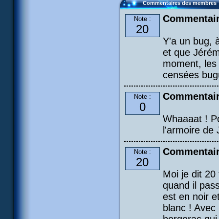
Commentaires des membres
Commentair
Note :
20
Y'a un bug, 
et que Jérém
moment, les r
censées bugu
Commentair
Note :
0
Whaaaat ! Po
l'armoire de
Commentair
Note :
20
Moi je dit 20
quand il passe
est en noir et
blanc ! Avec 