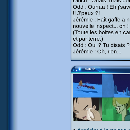
Ulrich : Ouais, mais p
Odd : Ouhaa ! Eh j’sava
!! J’peux ?!
Jérémie : Fait gaffe à 
nouvelle inspect... oh !
(Toute les boites en c
et par terre.)
Odd : Oui ? Tu disais ?
Jérémie : Oh, rien...
Galerie