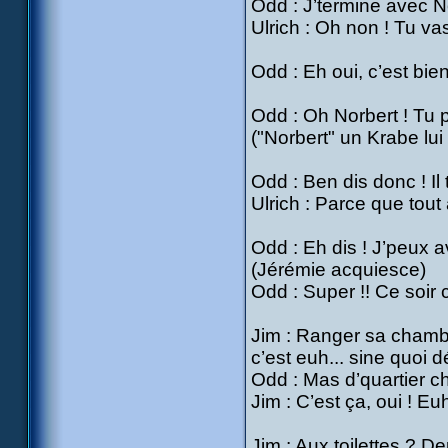
Odd : J’termine avec Nor
Ulrich : Oh non ! Tu va
Odd : Eh oui, c’est bi
Odd : Oh Norbert ! Tu p
("Norbert" un Krabe lui
Odd : Ben dis donc ! Il
Ulrich : Parce que tout
Odd : Eh dis ! J’peux av
(Jérémie acquiesce)
Odd : Super !! Ce soir 
Jim : Ranger sa chambr
c’est euh... sine quoi dé
Odd : Mas d’quartier ch
Jim : C’est ça, oui ! Eu
Jim : Aux toilettes ? D