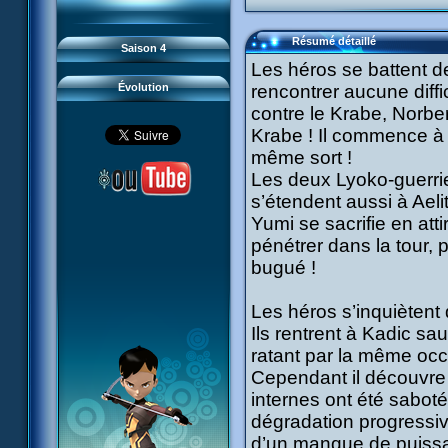
93 Retour
#21 - Faux-semblants
94 Contre-attaque
#22 - Mutinerie
95 Souvenirs
#23 - Le blues de Jérémie
#24 - Paradoxe temporel
Résumé détaillé
Saison 4
#25 - Hécatombe
#26 - Ultime mission
Les héros se battent d
Évolution
rencontrer aucune diffi
contre le Krabe, Norbe
Krabe ! Il commence à g
même sort !
Les deux Lyoko-guerrier
s’étendent aussi à Aeli
Yumi se sacrifie en atti
pénétrer dans la tour, 
bugué !
Les héros s’inquiètent
Ils rentrent à Kadic sa
ratant par la même occ
Cependant il découvre 
internes ont été sabo
dégradation progressiv
d’un manque de puissan