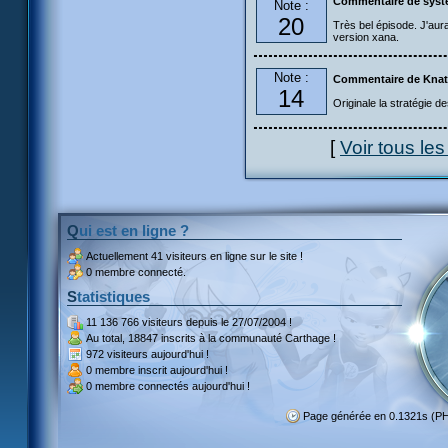
Commentaire de syst
Note :
20
Très bel épisode. J'aura
version xana.
Note :
Commentaire de Kna
14
Originale la stratégie de
[
Voir tous le
Qui est en ligne ?
Actuellement
41 visiteurs
en ligne sur le site !
0 membre connecté.
Statistiques
11 136 766 visiteurs
depuis le 27/07/2004 !
Au total,
18847 inscrits
à la communauté Carthage !
972 visiteurs
aujourd'hui !
0 membre inscrit
aujourd'hui !
0 membre
connectés aujourd'hui !
Page générée en 0.1321s (P