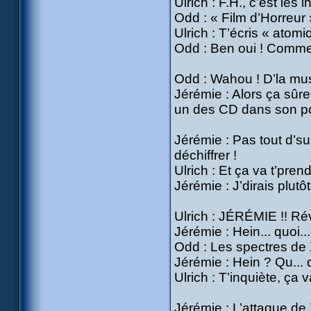
Ulrich : F.H., c’est les 
Odd : « Film d’Horreur 
Ulrich : T’écris « atomi
Odd : Ben oui ! Comm
Odd : Wahou ! D’la mus
Jérémie : Alors ça sûr
un des CD dans son pc)
Jérémie : Pas tout d’suit
déchiffrer !
Ulrich : Et ça va t’pre
Jérémie : J’dirais plutô
Ulrich : JÉRÉMIE !! Réve
Jérémie : Hein... quoi...
Odd : Les spectres de 
Jérémie : Hein ? Qu... 
Ulrich : T’inquiète, ça v
Jérémie : L’attaque de 