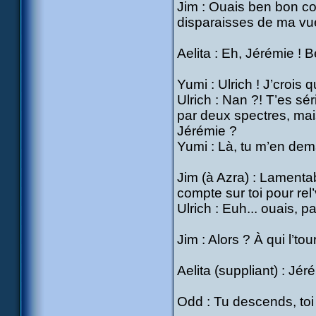
Jim : Ouais ben bon co
disparaisses de ma vu
Aelita : Eh, Jérémie ! B
Yumi : Ulrich ! J’croi
Ulrich : Nan ?! T’es sér
par deux spectres, mais
Jérémie ?
Yumi : Là, tu m’en dem
Jim (à Azra) : Lamentab
compte sur toi pour rel’
Ulrich : Euh... ouais, p
Jim : Alors ? À qui l’to
Aelita (suppliant) : Jér
Odd : Tu descends, toi