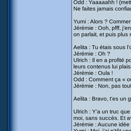
Odd : Yaaaaahh ! (mett
Ne faites jamais confia
Yumi : Alors ? Comment
Jérémie : Ooh, pfff, j’e
on parlait, et puis plus r
Aelita : Tu étais sous 
Jérémie : Oh ?
Ulrich : Il en a profit
leurs contenus lui plais
Jérémie : Oula !
Odd : Comment ça « oul
Jérémie : Non, pas tout 
Aelita : Bravo, t’es un 
Ulrich : Y’a un truc qu
moi, sans succès. Et av
Jérémie : Aucune idée 
Yumi : Moi, j’ai p’têt un