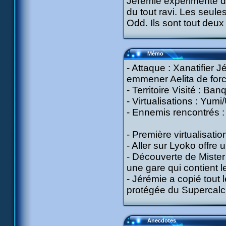
Jérémie expérimente d
du tout ravi. Les seul
Odd. Ils sont tout deux 
Mémo
- Attaque : Xanatifier 
emmener Aelita de forc
- Territoire Visité : Ban
- Virtualisations : Yumi/
- Ennemis rencontrés :
- Première virtualisati
- Aller sur Lyoko offre 
- Découverte de Mister 
une gare qui contient l
- Jérémie a copié tout
protégée du Supercalcul
Anecdotes