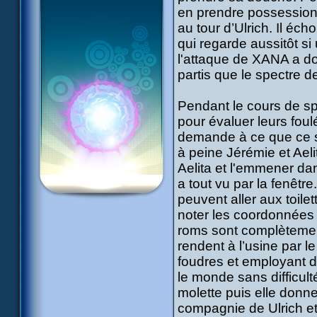
en prendre possession m
au tour d’Ulrich. Il é
qui regarde aussitôt si 
l'attaque de XANA a do
partis que le spectre 
Pendant le cours de spo
pour évaluer leurs foul
demande à ce que ce so
à peine Jérémie et Ael
Aelita et l'emmener da
a tout vu par la fenêtre
peuvent aller aux toil
noter les coordonnées 
roms sont complètement
rendent à l’usine par l
foudres et employant d’
le monde sans difficul
molette puis elle donne
compagnie de Ulrich e