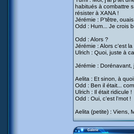
habitués à combattre s
résister à XANA !
Jérémie : P’têtre, oua
Odd : Hum... Je crois bi
Odd : Alors ?
Jérémie : Alors c’est la
Ulrich : Quoi, juste à
Jérémie : Dorénavant, je
Aelita : Et sinon, à quo
Odd : Ben il était... c
Ulrich : Il était ridicule !
Odd : Oui, c’est l’mot !
Aelita (petite) : Viens
Galerie