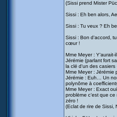
(Sissi prend Mister Püc
Sissi : Eh ben alors, A
Sissi : Tu veux ? Eh be
Sissi : Bon d’accord, tu
cœur !
Mme Meyer : Y’aurait-il
Jérémie (parlant fort s
la clé d’un des casiers
Mme Meyer : Jérémie peu
Jérémie : Euh… Un nomb
polynôme à coefficients
Mme Meyer : Exact oui,
problème c’est que ce 
zéro !
(Eclat de rire de Sissi,