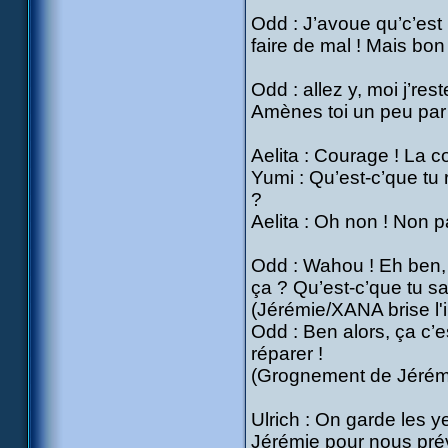
Odd : J’avoue qu’c’est 
faire de mal ! Mais bon 
Odd : allez y, moi j’rest
Amènes toi un peu par i
Aelita : Courage ! La co
Yumi : Qu’est-c’que tu 
?
Aelita : Oh non ! Non p
Odd : Wahou ! Eh ben, h
ça ? Qu’est-c’que tu sai
(Jérémie/XANA brise l'
Odd : Ben alors, ça c’es
réparer !
(Grognement de Jéré
Ulrich : On garde les y
Jérémie pour nous prév