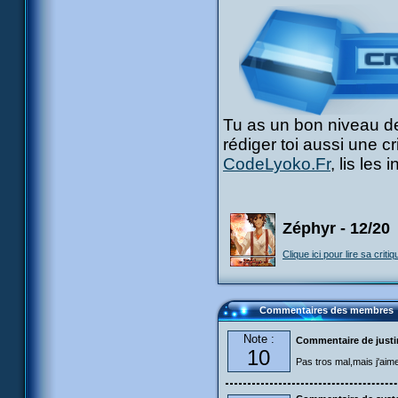
Tu as un bon niveau de
rédiger toi aussi une c
CodeLyoko.Fr
, lis les
Zéphyr - 12/20
Clique ici pour lire sa critiq
Commentaires des membres
Note :
Commentaire de just
10
Pas tros mal,mais j'aime