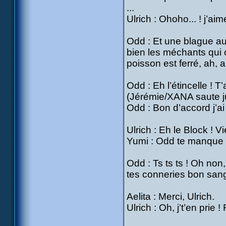
...
Ulrich : Ohoho... ! j’aime
Odd : Et une blague au
bien les méchants qui o
poisson est ferré, ah, a
Odd : Eh l’étincelle ! T’
(Jérémie/XANA saute 
Odd : Bon d’accord j’ai r
Ulrich : Eh le Block ! Vi
Yumi : Odd te manque ?
Odd : Ts ts ts ! Oh non,
tes conneries bon sang 
Aelita : Merci, Ulrich.
Ulrich : Oh, j’t’en prie 