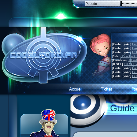
[Code Lyoko]
La 
[Code Lyoko]
Une
[Code Lyoko]
L'O
[Site]
Code Lyoko
[Créations]
10 mil
[IFSCL]
L'IFSCL 4
[Code Lyoko]
Un 
[Code Lyoko]
Le 
[Code Lyoko]
Les
1 Teddygozilla
2 Le voir pour le croire
3 Vacances dans la brume
Guide
4 Carnet de bord
5 Big bogue
6 Cruel dilemme
7 Problème d'image
8 Clap de fin
9 Satellite
10 Créature de rêve
11 Enragés
12 Attaque en piqué