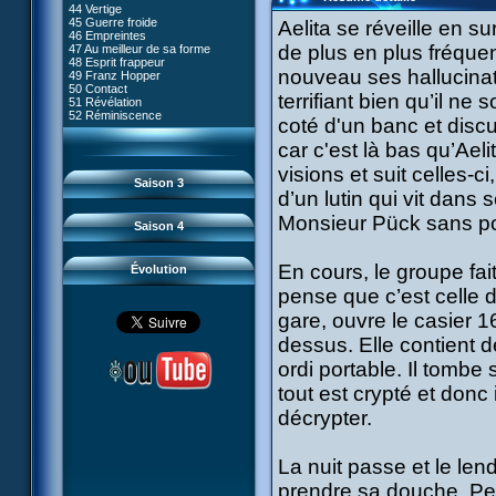
80 Kiwodd
#09 - Comment tromper XANA
44 Vertige
54 Lyoko moins un
81 Oeil pour oeil
#10 - Le réveil du guerrier
45 Guerre froide
Aelita se réveille en s
55 Raz de marée
82 Mémoire blanche
#11 - Rendez-vous
46 Empreintes
56 Fausse piste
83 Superstition
#12 - Chaos à Kadic
de plus en plus fréque
47 Au meilleur de sa forme
57 Aelita
84 Missile guidé
#13 - Vendredi 13
48 Esprit frappeur
58 Le prétendant
85 La belle de Kadic
#14 - Intrusion
nouveau ses hallucinati
49 Franz Hopper
59 Le secret
86 Kiwi superstar
#15 - Les sans-codes
50 Contact
60 Tarentule au plafond
87 Planète bleue
terrifiant bien qu’il ne 
#16 - Confusion
51 Révélation
61 Sabotage
88 Cousins ennemis
#17 - Un avenir professionnel
52 Réminiscence
62 Désincarnation
coté d'un banc et disc
89 Il est sensé d'être insensé
assuré
63 Triple sot
90 Médusée
#18 - Obstination
64 Surmenage
car c'est là bas qu’Ael
91 Mauvaises ondes
#19 - Le piège
65 Dernier round
92 Sueurs froides
#20 - Espionnage
visions et suit celles-c
93 Retour
#21 - Faux-semblants
Saison 3
94 Contre-attaque
#22 - Mutinerie
d’un lutin qui vit dan
95 Souvenirs
#23 - Le blues de Jérémie
#24 - Paradoxe temporel
Monsieur Pück sans po
Saison 4
#25 - Hécatombe
#26 - Ultime mission
En cours, le groupe fai
Évolution
pense que c’est celle 
gare, ouvre le casier 1
dessus. Elle contient 
ordi portable. Il tombe
tout est crypté et donc i
décrypter.
La nuit passe et le len
prendre sa douche. Pe