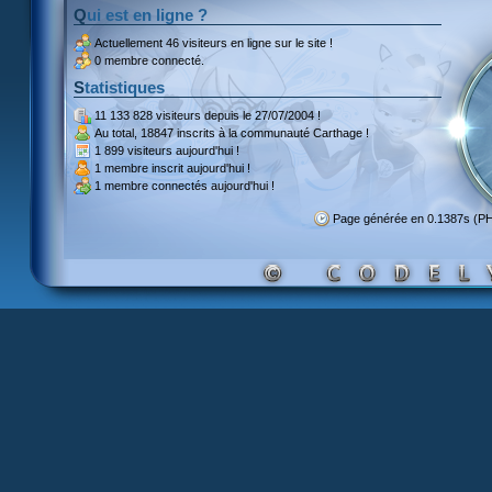
Qui est en ligne ?
Actuellement
46 visiteurs
en ligne sur le site !
0 membre connecté.
Statistiques
11 133 828 visiteurs
depuis le 27/07/2004 !
Au total,
18847 inscrits
à la communauté Carthage !
1 899 visiteurs
aujourd'hui !
1 membre inscrit
aujourd'hui !
1 membre
connectés aujourd'hui !
Page générée en 0.1387s (P