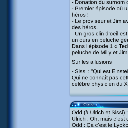
- Donation du surnom d
- Premier épisode où u
héros !
- Le proviseur et Jim a
des héros.
- Un gros clin d'oeil est
un ours en peluche géa
Dans l'épisode 1 « Ted
peluche de Milly et Jim
Sur les allusions
- Sissi : "Qui est Einste
Qui ne connaît pas cett
célèbre physicien du 
Citations
Odd (à Ulrich et Sissi) 
Ulrich : Oh, mais c’est 
Odd : Ça c’est le Lyoko