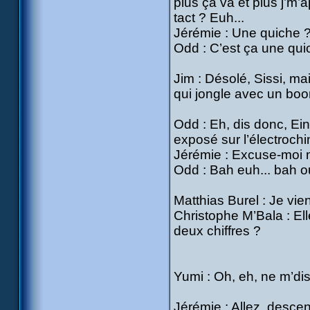
plus ça va et plus j’m’a
tact ? Euh...
Jérémie : Une quiche 
Odd : C’est ça une qui
Jim : Désolé, Sissi, ma
qui jongle avec un bo
Odd : Eh, dis donc, Ei
exposé sur l’électrochi
Jérémie : Excuse-moi 
Odd : Bah euh... bah o
Matthias Burel : Je viens
Christophe M’Bala : El
deux chiffres ?
Yumi : Oh, eh, ne m’dis
Jérémie : Allez, desce