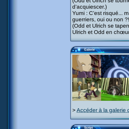
(Odd et Ulrich se tourn
d’acquiescer.)
Yumi : C’est risqué... m
guerriers, oui ou non ?
(Odd et Ulrich se tapen
Ulrich et Odd en chœur
Galerie
>
Accéder à la galerie 
Script