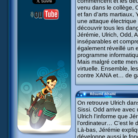
commencent et les deu
venu dans le collège, 
et fan d’arts martiaux,
une attaque électrique
découvrir tous les dan
Jérémie, Ulrich, Odd, Ae
inséparables et compren
également réveillé un 
programme informatique 
Mais malgré cette menac
virtuelle. Ensemble, le
contre XANA et… de gar
Résumé détaillé
On retrouve Ulrich dans
Sissi. Odd arrive avec 
Ulrich l’informe que Jé
l’ordinateur… C’est le
Là-bas, Jérémie expliq
développe aussi le fon