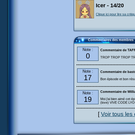
Icer - 14/20
Clique ici pour lire sa critiq
Commentaires des membres
Note :
Commentaire de TA
0
TROP TROP TROP TROP
Note :
Commentaire de bastr
17
Bon épisode et bon résu
Commentaire de Will
Note :
19
Moi j'ai bien aimé cet ép
(love) VIVE CODE LYOKO
[
Voir tous le