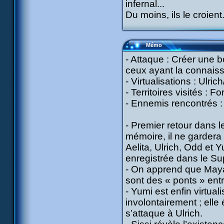
infernal...
Du moins, ils le croient
Mémo
- Attaque : Créer une b
ceux ayant la connaiss
- Virtualisations : Ulri
- Territoires visités : 
- Ennemis rencontrés : K
- Premier retour dans 
mémoire, il ne gardera
Aelita, Ulrich, Odd et 
enregistrée dans le Sup
- On apprend que Maya (
sont des « ponts » ent
- Yumi est enfin virtua
involontairement ; ell
s’attaque à Ulrich.