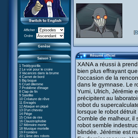
Afficher :
[
R
Le réveil de XANA (Partie 1)
Ordre :
Le réveil de XANA (Partie 2)
Genèse
Résumé officiel
Saison 1
XANA a réussi à prendr
1 Teddygozilla
2 Le voir pour le croire
bien plus effrayant que
3 Vacances dans la brume
l'occasion de la rencon
4 Carnet de bord
27 Nouvelle donne
5 Big bogue
28 Terre inconnue
dans le gymnase. Le ro
6 Cruel dilemme
29 Exploration
66 Renaissance
7 Problème d'image
30 Un grand jour
Yumi, Ulrich, Jérémie 
67 Mauvaise réplique
8 Clap de fin
31 Mister Pück
68 Première partie
9 Satellite
32 Saint Valentin
précipitent au laborato
69 Double foyer
10 Créature de rêve
33 Mix final
70 Skidbladnir
11 Enragés
34 Chaînon manquant
robot du supercalculat
71 Premier voyage
12 Attaque en piqué
35 Les jeux sont faits
72 Leçon de choses
13 D'un cheveu
#01 - XANA 2.0
lorsque le robot détruit 
36 Marabounta
73 Réplika
14 Piège
#02 - Cortex
37 Intérêt commun
74 Je préfère ne pas en parler !
Comble de malheur, il s
15 Crise de rire
#03 - Spectromania
38 Tentation
75 Corps céleste
16 Claustrophobie
#04 - Madame Einstein
39 Mauvaise conduite
76 Le lac
robot semble indestruct
17 Mémoire morte
#05 - Rivalité
40 Contagion
77 Torpilles virtuelles
18 Musique mortelle
#06 - Soupçons
41 Ultimatum
blindée. Jérémie est ma
78 Expérience
19 Frontière
#07 - Compte-à-rebours
42 Désordre
79 Arachnophobie
20 L'âme des robots
#08 - Virus
43 Mon meilleur ennemi
53 Droit au coeur