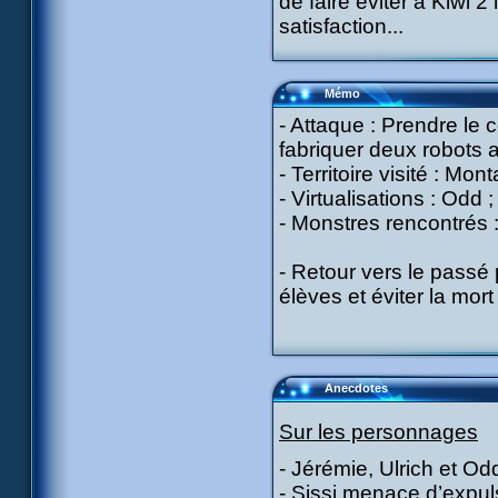
de faire éviter à Kiwi 2
satisfaction...
Mémo
- Attaque : Prendre le
fabriquer deux robots 
- Territoire visité : Mon
- Virtualisations : Odd 
- Monstres rencontrés :
- Retour vers le passé 
élèves et éviter la mort
Anecdotes
Sur les personnages
- Jérémie, Ulrich et O
- Sissi menace d’expul