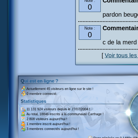
Commentair
Note :
0
pardon beuge
Commentair
Note :
0
c de la merd
[
Voir tous le
Qui est en ligne ?
Actuellement
45 visiteurs
en ligne sur le site !
0 membre connecté.
Statistiques
11 131 924 visiteurs
depuis le 27/07/2004 !
Au total,
18846 inscrits
à la communauté Carthage !
2 808 visiteurs
aujourd'hui !
1 membre inscrit
aujourd'hui !
3 membres
connectés aujourd'hui !