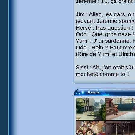
Jérémie : 10, ça craint 
Jim : Allez, les gars, o
(voyant Jérémie sourir
Hervé : Pas question !
Odd : Quel gros naze !
Yumi : J'lui pardonne, 
Odd : Hein ? Faut m'exp
(Rire de Yumi et Ulrich)
Sissi : Ah, j'en était sû
mocheté comme toi !
Galerie