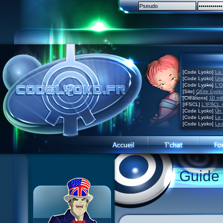
[Code Lyoko]
La 
[Code Lyoko]
Une
[Code Lyoko]
L'O
[Site]
Code Lyoko
[Créations]
10 mil
[IFSCL]
L'IFSCL 4
[Code Lyoko]
Un 
[Code Lyoko]
Le 
[Code Lyoko]
Les
Guide