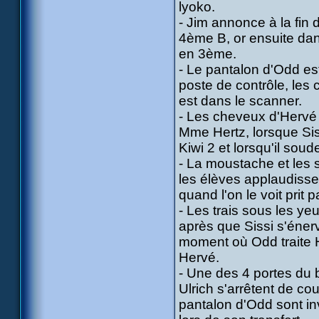
lyoko.
- Jim annonce à la fin 
4ème B, or ensuite dan
en 3ème.
- Le pantalon d'Odd est
poste de contrôle, les c
est dans le scanner.
- Les cheveux d'Hervé 
Mme Hertz, lorsque Sissi
Kiwi 2 et lorsqu'il sou
- La moustache et les s
les élèves applaudissen
quand l'on le voit prit
- Les trais sous les ye
après que Sissi s'éner
moment où Odd traite 
Hervé.
- Une des 4 portes du 
Ulrich s'arrêtent de cou
pantalon d'Odd sont inv