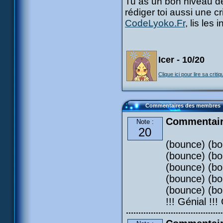
Tu as un bon niveau de
rédiger toi aussi une c
CodeLyoko.Fr
, lis les
Icer - 10/20
Clique ici pour lire sa critiq
Commentaires des membres
Commentair
Note :
20
(bounce) (bo
(bounce) (bo
(bounce) (bo
(bounce) (bo
(bounce) (bo
!!! Génial !!!