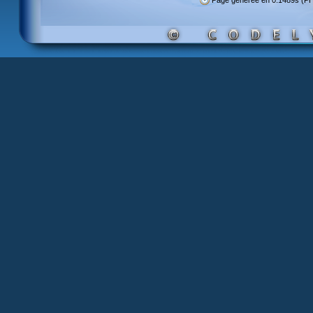
Page générée en 0.1489s (P