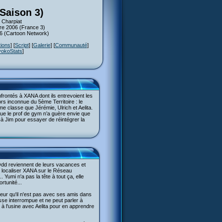
(Saison 3)
 Charpiat
bre 2006 (France 3)
06 (Cartoon Network)
tions
] [
Script
] [
Galerie
] [
Communauté
]
yokoStats
]
frontés à XANA dont ils entrevoient les
rs inconnue du 5ème Territoire : le
e classe que Jérémie, Ulrich et Aelita.
ue le prof de gym n’a guère envie que
 à Jim pour essayer de réintégrer la
Odd reviennent de leurs vacances et
ur localiser XANA sur le Réseau
 Yumi n'a pas la tête à tout ça, elle
rtunité...
eur qu'il n'est pas avec ses amis dans
esse interrompue et ne peut parler à
à l'usine avec Aelita pour en apprendre