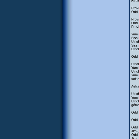
Hirok
Provi
Odd :
Provi
Odd :
Provi
Yumi 
Sissi 
Ulric
Sissi
Ulri
Odd :
Ulric
Yumi 
Ulric
Yumi 
soit 
Aelit
Ulric
Yumi 
Ulric
génial
Odd :
Odd :
Odd :
Jim (
Odd :
Jim :