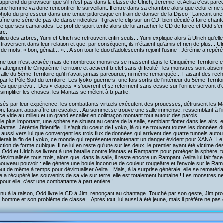
pprend du proviseur que s'il n'est pas dans la classe de Ulrich, Jérémie, et Aelita c'est par
une homme va donc rencontrer le surveillant. Il entre dans sa chambre alors que celui-ci ne 
hoto du professeur dans une tenue pittoresque en train de danser de la Disco ! Lançant une 
îne une série de pas de danse ridicules. Il grave le clip sur un CD, bien décidé à faire chan
e que ses camarades. Le prof de sport tente alors de lui arracher le CD de force et Odd s'enfu
rc.
lieu des arbres, Yumi et Ulrich se retrouvent enfin seuls... Yumi explique alors à Ulrich qu'ell
s traversent dans leur relation et que, par conséquent, ils n'étaient qu'amis et rien de plus...
 de mots, « bon, génial… »... A son tour le duo d'adolescents rejoint l'usine : Jérémie a repér
e tour n'est activée mais de nombreux monstres se massent dans le Cinquième Territoire et il
 atteignent le Cinquième Territoire et activent la clef sans difficulté : les monstres sont ab
alle du 5ème Territoire qu'il n'avait jamais parcourue, ni même remarquée... Faisant des reche
 par le Pôle Sud du territoire. Les lyoko-guerriers, une fois sortis de l'intérieur du 5ème Territoi
ès que prévu... Des « clapets » s'ouvrent et se referment sans cesse sur l'orifice servant d
simplifier les choses, les Mantas se mêlent à la partie.
és par leur expérience, les combattants virtuels exécutent des prouesses, détruisent les M
n, faisant apparaître un escalier... Au sommet se trouve une salle immense, ressemblant à l'in
e vide au milieu et un grand escalier en colimaçon montant tout autour des parois...
le plus important, une sphère se situant au centre de la salle, semblant flotter dans les airs,
antas. Jérémie l'identifie : il s'agit du coeur de Lyoko, là où se trouvent toutes les données du
 aussi vers lui que convergent les trois flux de données qui arrivent des quatre tunnels autou
fierait la fin de Lyoko, ce monde qui représente maintenant un danger évident pour XANA ! 
ction de forme cubique. Il ne lui en reste qu'une sur les deux, le premier ayant été victime de
 Odd et Ulrich se livrent à une bataille contre Mantas et Rampants pour protéger la sphère, t
dévirtualisés tous trois, alors que, dans la salle, il reste encore un Rampant. Aelita lui fait fa
ouveau pouvoir : elle génère une boule inconnue de couleur rougeâtre et l'envoie sur le Rampa
tout de même à temps pour dévirtualiser Aelita... Mais, à la surprise générale, elle se rematér
le a récupéré les souvenirs de sa vie sur terre, elle est totalement humaine ! Les monstres 
pour elle, c'est une combattante à part entière !
u à la raison, Odd livre le CD à Jim, renonçant au chantage. Touché par son geste, Jim promet
 homme et son problème de classe... Après tout, lui aussi à été jeune, mais il préfère ne pas e