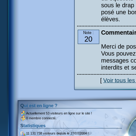
sous le drap 
posé une bomb
élèves.
Commentair
Note :
20
Merci de pos
Vous pouvez 
messages con
interdits et 
[
Voir tous le
Qui est en ligne ?
Actuellement
53 visiteurs
en ligne sur le site !
0 membre connecté.
Statistiques
11 131 738 visiteurs
depuis le 27/07/2004 !