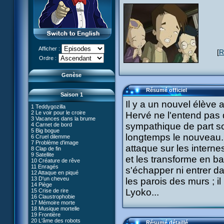
Afficher :
[
R
Le réveil de XANA (Partie 1)
Ordre :
Le réveil de XANA (Partie 2)
Genèse
Résumé officiel
Saison 1
Il y a un nouvel élève a
1 Teddygozilla
2 Le voir pour le croire
Hervé ne l'entend pas d
3 Vacances dans la brume
sympathique de part so
4 Carnet de bord
27 Nouvelle donne
5 Big bogue
28 Terre inconnue
longtemps le nouveau. 
6 Cruel dilemme
29 Exploration
66 Renaissance
7 Problème d'image
30 Un grand jour
attaque sur les internes
67 Mauvaise réplique
8 Clap de fin
31 Mister Pück
68 Première partie
9 Satellite
32 Saint Valentin
et les transforme en b
69 Double foyer
10 Créature de rêve
33 Mix final
70 Skidbladnir
11 Enragés
34 Chaînon manquant
s'échapper ni entrer da
71 Premier voyage
12 Attaque en piqué
35 Les jeux sont faits
72 Leçon de choses
13 D'un cheveu
#01 - XANA 2.0
les parois des murs ; i
36 Marabounta
73 Réplika
14 Piège
#02 - Cortex
37 Intérêt commun
74 Je préfère ne pas en parler !
Lyoko...
15 Crise de rire
#03 - Spectromania
38 Tentation
75 Corps céleste
16 Claustrophobie
#04 - Madame Einstein
39 Mauvaise conduite
76 Le lac
17 Mémoire morte
#05 - Rivalité
40 Contagion
77 Torpilles virtuelles
18 Musique mortelle
#06 - Soupçons
41 Ultimatum
78 Expérience
19 Frontière
#07 - Compte-à-rebours
42 Désordre
79 Arachnophobie
20 L'âme des robots
#08 - Virus
43 Mon meilleur ennemi
Résumé détaillé
53 Droit au coeur