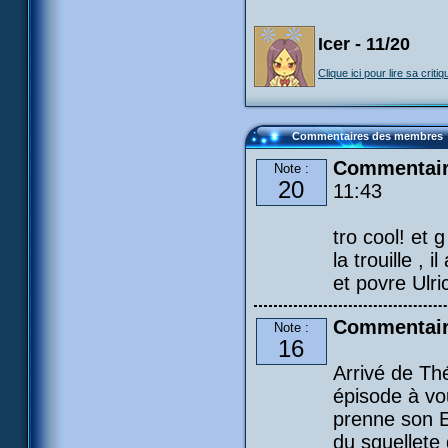
Icer - 11/20
Clique ici pour lire sa critiq
Commentaires des membres
Commentai
Note :
20
11:43
tro cool! et
la trouille , 
et povre Ulri
Commentair
Note :
16
Arrivé de Th
épisode à voul
prenne son El
du squellete