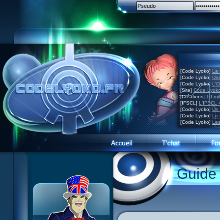
[Code Lyoko]
La 
[Code Lyoko]
Une
[Code Lyoko]
L'O
[Site]
Code Lyoko
[Créations]
10 mil
[IFSCL]
L'IFSCL 4
[Code Lyoko]
Un 
[Code Lyoko]
Le 
[Code Lyoko]
Les
Guide