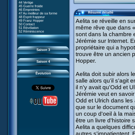
80 Kiwodd
#09 - Comment tromper XANA
44 Vertige
54 Lyoko moins un
81 Oeil pour oeil
#10 - Le réveil du guerrier
45 Guerre froide
55 Raz de marée
82 Mémoire blanche
#11 - Rendez-vous
46 Empreintes
56 Fausse piste
83 Superstition
#12 - Chaos à Kadic
Résumé détaillé
47 Au meilleur de sa forme
57 Aelita
84 Missile guidé
#13 - Vendredi 13
48 Esprit frappeur
58 Le prétendant
85 La belle de Kadic
#14 - Intrusion
Aelita se réveille en s
49 Franz Hopper
59 Le secret
86 Kiwi superstar
#15 - Les sans-codes
50 Contact
60 Tarentule au plafond
87 Planète bleue
même rêve que dans « 
#16 - Confusion
51 Révélation
61 Sabotage
88 Cousins ennemis
#17 - Un avenir professionnel
52 Réminiscence
62 Désincarnation
sont dans la chambre en
89 Il est sensé d'être insensé
assuré
63 Triple sot
90 Médusée
#18 - Obstination
64 Surmenage
Jérémie sur Internet. E
91 Mauvaises ondes
#19 - Le piège
65 Dernier round
92 Sueurs froides
#20 - Espionnage
propriétaire qui a hyp
93 Retour
#21 - Faux-semblants
Saison 3
94 Contre-attaque
#22 - Mutinerie
trouve être un ancien 
95 Souvenirs
#23 - Le blues de Jérémie
#24 - Paradoxe temporel
Hopper.
Saison 4
#25 - Hécatombe
#26 - Ultime mission
Aelita doit subir alors
Évolution
salle alors qu’il s'agi
il n'y avait qu'Odd et U
Jérémie veut en savoir
Odd et Ulrich dans les 
que sur le document qu'i
un coup d'oeil à la mai
être un livre d'histoir
Aelita a quelques diffi
autres s'impatientent. 