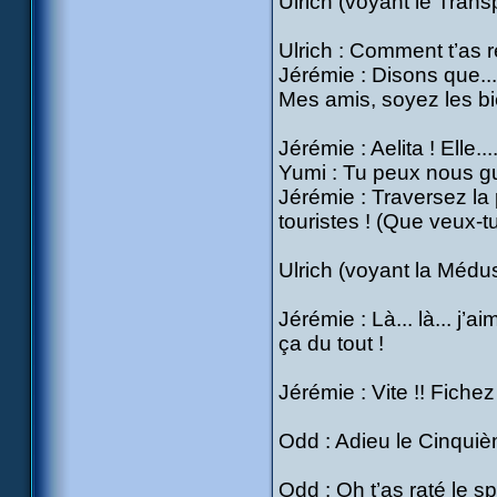
Ulrich (voyant le Transp
Ulrich : Comment t’as 
Jérémie : Disons que... 
Mes amis, soyez les bi
Jérémie : Aelita ! Elle.
Yumi : Tu peux nous g
Jérémie : Traversez la p
touristes ! (Que veux-tu
Ulrich (voyant la Méduse
Jérémie : Là... là... j
ça du tout !
Jérémie : Vite !! Fichez 
Odd : Adieu le Cinquièm
Odd : Oh t’as raté le sp