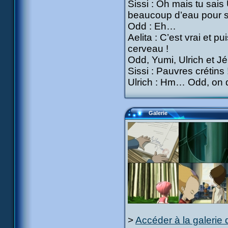
Sissi : Oh mais tu sais
beaucoup d’eau pour s
Odd : Eh…
Aelita : C’est vrai et pu
cerveau !
Odd, Yumi, Ulrich et Jé
Sissi : Pauvres crétins 
Ulrich : Hm… Odd, on di
Galerie
>
Accéder à la galerie 