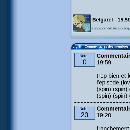
Belgarel - 15,5
Clique ici pour lire sa critiq
Commentaires des membres
Commentaire
Note :
0
19:59
trop bien et 
l'episode.(lov
(spin) (spin) 
(spin) (spin) 
Commentair
Note :
20
19:20
franchement c