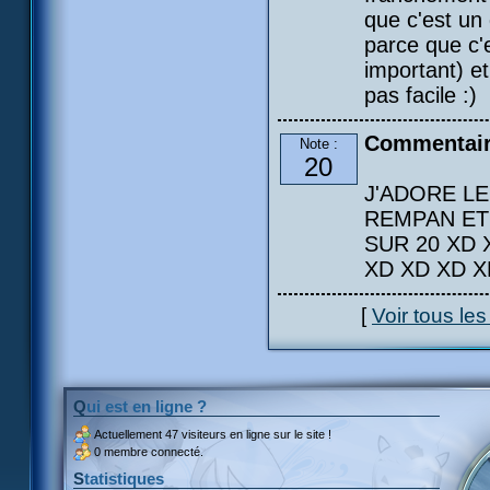
que c'est un
parce que c'e
important) e
pas facile :)
Commentai
Note :
20
J'ADORE LE
REMPAN ET 
SUR 20 XD 
XD XD XD X
[
Voir tous le
Qui est en ligne ?
Actuellement
47 visiteurs
en ligne sur le site !
0 membre connecté.
Statistiques