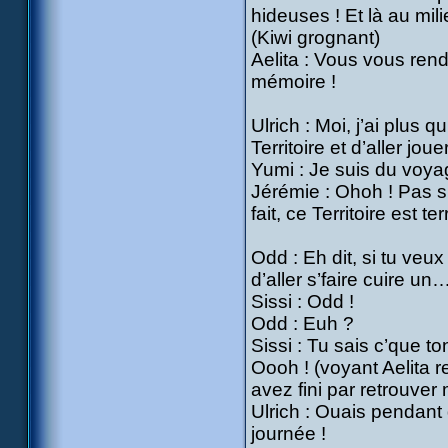
hideuses ! Et là au mi
(Kiwi grognant)
Aelita : Vous vous ren
mémoire !
Ulrich : Moi, j’ai plus
Territoire et d’aller jou
Yumi : Je suis du voyag
Jérémie : Ohoh ! Pas si 
fait, ce Territoire est
Odd : Eh dit, si tu veux
d’aller s’faire cuire un
Sissi : Odd !
Odd : Euh ?
Sissi : Tu sais c’que t
Oooh ! (voyant Aelita r
avez fini par retrouver
Ulrich : Ouais pendant 
journée !