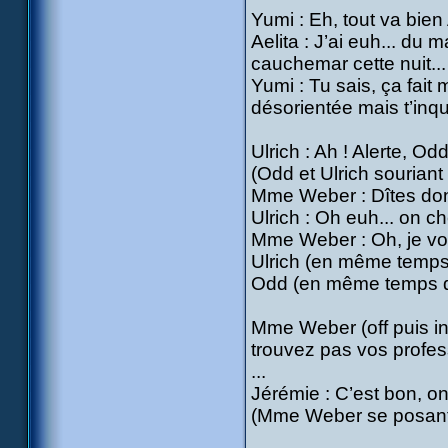
Yumi : Eh, tout va bien 
Aelita : J’ai euh... du ma
cauchemar cette nuit...
Yumi : Tu sais, ça fai
désorientée mais t’inqu
Ulrich : Ah ! Alerte, Odd
(Odd et Ulrich souria
Mme Weber : Dîtes donc
Ulrich : Oh euh... on c
Mme Weber : Oh, je vois 
Ulrich (en même temp
Odd (en même temps qu
Mme Weber (off puis in)
trouvez pas vos profess
...
Jérémie : C’est bon, on
(Mme Weber se posant