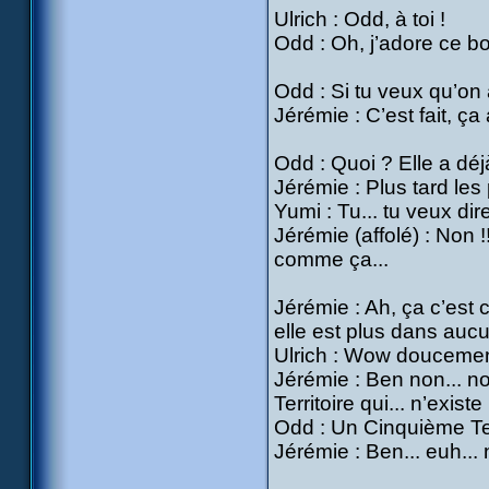
Ulrich : Odd, à toi !
Odd : Oh, j’adore ce bo
Odd : Si tu veux qu’on a
Jérémie : C’est fait, ça 
Odd : Quoi ? Elle a déjà
Jérémie : Plus tard les
Yumi : Tu... tu veux dire
Jérémie (affolé) : Non !
comme ça...
Jérémie : Ah, ça c’est cu
elle est plus dans aucun
Ulrich : Wow doucement
Jérémie : Ben non... no
Territoire qui... n’exist
Odd : Un Cinquième Terr
Jérémie : Ben... euh... 