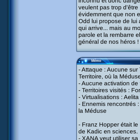
inconnu et donc danger
veulent pas trop d'être
évidemment que non et 
Odd lui propose de lui a
qui arrive... mais au m
parole et la rembarre e
général de nos héros !
Mémo
- Attaque : Aucune sur
Territoire, où la Médus
- Aucune activation de 
- Territoires visités : F
- Virtualisations : Aeli
- Ennemis rencontrés : 
la Méduse
- Franz Hopper était le
de Kadic en sciences.
- XANA veut utiliser s