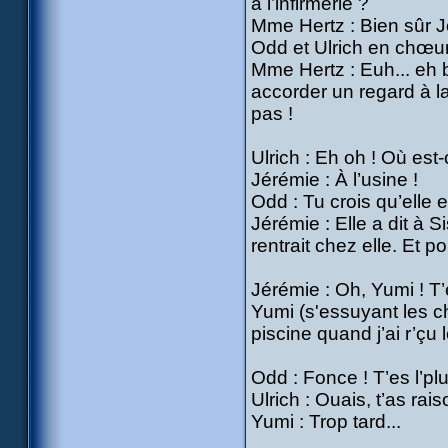
à l’infirmerie ?
Mme Hertz : Bien sûr J
Odd et Ulrich en chœur
Mme Hertz : Euh... eh b
accorder un regard à la 
pas !
Ulrich : Eh oh ! Où est
Jérémie : À l’usine !
Odd : Tu crois qu’elle e
Jérémie : Elle a dit à S
rentrait chez elle. Et po
Jérémie : Oh, Yumi ! T’e
Yumi (s'essuyant les ch
piscine quand j’ai r’çu
Odd : Fonce ! T’es l’pl
Ulrich : Ouais, t’as rais
Yumi : Trop tard...