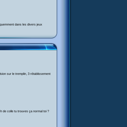
réquemment dans les divers jeux
sion sur le tremplin, 3 rétablissement
h de colle tu trouves ça normal toi ?