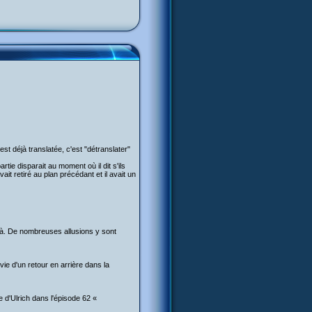
t déjà translatée, c'est "détranslater"
rtie disparait au moment où il dit s'ils
vait retiré au plan précédant et il avait un
-là. De nombreuses allusions y sont
vie d'un retour en arrière dans la
 d'Ulrich dans l'épisode 62 «