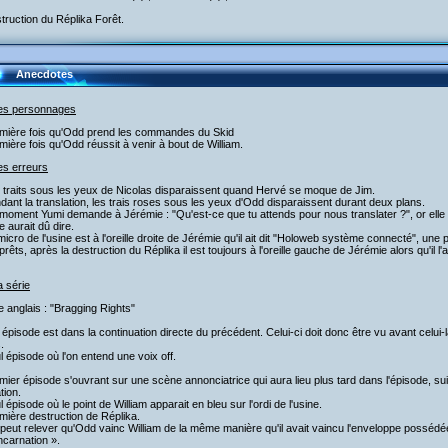
truction du Réplika Forêt.
Anecdotes
les personnages
emière fois qu'Odd prend les commandes du Skid
mière fois qu'Odd réussit à venir à bout de William.
es erreurs
 traits sous les yeux de Nicolas disparaissent quand Hervé se moque de Jim.
dant la translation, les trais roses sous les yeux d'Odd disparaissent durant deux plans.
moment Yumi demande à Jérémie : "Qu'est-ce que tu attends pour nous translater ?", or elle es
le aurait dû dire.
micro de l'usine est à l'oreille droite de Jérémie qu'il ait dit "Holoweb système connecté", une pa
prêts, après la destruction du Réplika il est toujours à l'oreille gauche de Jérémie alors qu'il l'a
a série
re anglais : "Bragging Rights"
 épisode est dans la continuation directe du précédent. Celui-ci doit donc être vu avant celui
.
l épisode où l'on entend une voix off.
mier épisode s'ouvrant sur une scène annonciatrice qui aura lieu plus tard dans l'épisode, sui
tion.
l épisode où le point de William apparait en bleu sur l'ordi de l'usine.
mière destruction de Réplika.
peut relever qu'Odd vainc William de la même manière qu'il avait vaincu l'enveloppe possédée
carnation ».