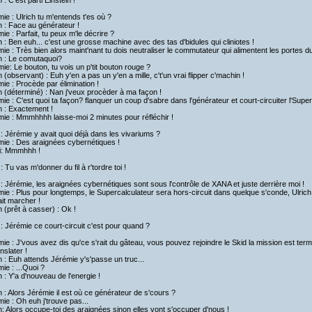
h : C'est parti Einstein !
ie : Ulrich tu m'entends t'es où ?
h : Face au générateur !
ie : Parfait, tu peux m'le décrire ?
h : Ben euh... c'est une grosse machine avec des tas d'bidules qui cliniotes !
ie : Très bien alors maint'nant tu dois neutraliser le commutateur qui alimentent les portes du
h : Le comutaquoi?
ie: Le bouton, tu vois un p'tit bouton rouge ?
h (observant) : Euh y'en a pas un y'en a mille, c't'un vrai flipper c'machin !
ie : Procède par élimination !
h (déterminé) : Nan j'veux procèder à ma façon !
ie : C'est quoi ta façon? flanquer un coup d'sabre dans l'générateur et court-circuiter l'Supe
h : Exactement !
ie : Mmmhhhh laisse-moi 2 minutes pour réfléchir !
: Jérémie y avait quoi déjà dans les vivariums ?
mie : Des araignées cybernétiques !
i: Mmmhhh !
: Tu vas m'donner du fil à r'tordre toi !
: Jérémie, les araignées cybernétiques sont sous l'contrôle de XANA et juste derrière moi !
ie : Plus pour longtemps, le Supercalculateur sera hors-circuit dans quelque s'conde, Ulrich 
it marcher !
h (prêt à casser) : Ok !
: Jérémie ce court-circuit c'est pour quand ?
ie : J'vous avez dis qu'ce s'rait du gâteau, vous pouvez rejoindre le Skid la mission est termin
nslater !
h : Euh attends Jérémie y's'passe un truc...
ie : ...Quoi ?
h : Y'a d'nouveau de l'energie !
h : Alors Jérémie il est où ce générateur de s'cours ?
ie : Oh euh j'trouve pas...
h: Alors occupe-toi des araignées sinon elles vont s'occuper d'nous !