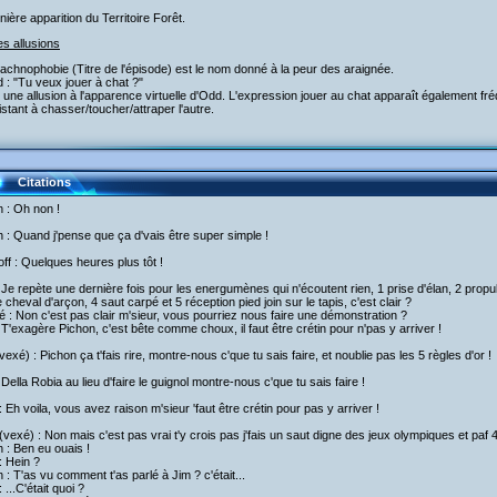
nière apparition du Territoire Forêt.
es allusions
rachnophobie (Titre de l'épisode) est le nom donné à la peur des araignée.
 : "Tu veux jouer à chat ?"
 une allusion à l'apparence virtuelle d'Odd. L'expression jouer au chat apparaît également f
stant à chasser/toucher/attraper l'autre.
Citations
h : Oh non !
h : Quand j'pense que ça d'vais être super simple !
off : Quelques heures plus tôt !
 Je repète une dernière fois pour les energumènes qui n'écoutent rien, 1 prise d'élan, 2 propul
e cheval d'arçon, 4 saut carpé et 5 réception pied join sur le tapis, c'est clair ?
 : Non c'est pas clair m'sieur, vous pourriez nous faire une démonstration ?
 T'exagère Pichon, c'est bête comme choux, il faut être crétin pour n'pas y arriver !
vexé) : Pichon ça t'fais rire, montre-nous c'que tu sais faire, et noublie pas les 5 règles d'or !
 Della Robia au lieu d'faire le guignol montre-nous c'que tu sais faire !
 Eh voila, vous avez raison m'sieur 'faut être crétin pour pas y arriver !
vexé) : Non mais c'est pas vrai t'y crois pas j'fais un saut digne des jeux olympiques et paf 4
h : Ben eu ouais !
: Hein ?
h : T'as vu comment t'as parlé à Jim ? c'était...
 ...C'était quoi ?