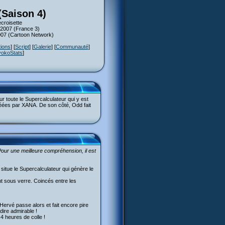
(Saison 4)
croisette
 2007 (France 3)
007 (Cartoon Network)
tions
] [
Script
] [
Galerie
] [
Communauté
]
yokoStats
]
r toute le Supercalculateur qui y est
réées par XANA. De son côté, Odd fait
our une meilleure compréhension, il est
situe le Supercalculateur qui génère le
nt sous verre. Coincés entre les
Hervé passe alors et fait encore pire
dire admirable !
 4 heures de colle !