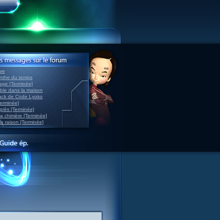
ve
inthe du temps
nage [Terminée]
able dans la maison
back de Code Lyoko
Terminée]
après [Terminée]
sa chimère [Terminée]
la raison [Terminée]