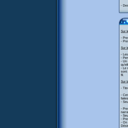
- Des
Sur 
- Pr
- Pre
Sur l
- Les
- Pen
- Un 
qu'el
- Le 
sont 
fil.
Sur l
- Tit
- Cet
faites
- Seu
- Pre
narra
- Seu
- Pre
- On 
Désin