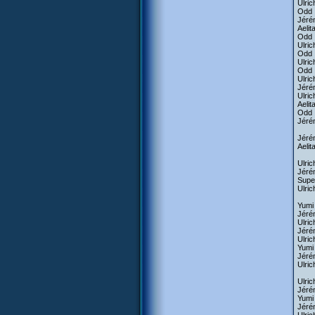
Ulric
Odd :
Jérém
Aelit
Odd :
Ulric
Odd :
Ulric
Odd :
Ulrich
Jérém
Ulric
Aelit
Odd :
Jérém
Jéré
Aelit
Ulric
Jérém
Super
Ulric
Yumi 
Jérém
Ulric
Jérém
Ulrich
Yumi 
Jérém
Ulric
Ulric
Jérém
Yumi 
Jérém