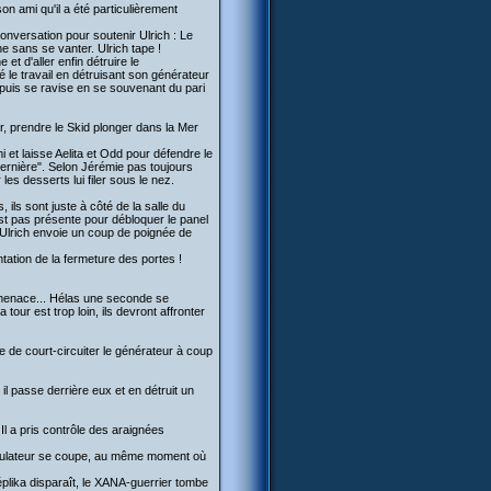
on ami qu'il a été particulièrement
onversation pour soutenir Ulrich : Le
e sans se vanter. Ulrich tape !
 et d'aller enfin détruire le
é le travail en détruisant son générateur
 puis se ravise en se souvenant du pari
r, prendre le Skid plonger dans la Mer
i et laisse Aelita et Odd pour défendre le
dernière". Selon Jérémie pas toujours
es desserts lui filer sous le nez.
 ils sont juste à côté de la salle du
est pas présente pour débloquer le panel
 Ulrich envoie un coup de poignée de
ntation de la fermeture des portes !
e menace... Hélas une seconde se
tour est trop loin, ils devront affronter
e de court-circuiter le générateur à coup
l passe derrière eux et en détruit un
Il a pris contrôle des araignées
calculateur se coupe, au même moment où
 Réplika disparaît, le XANA-guerrier tombe