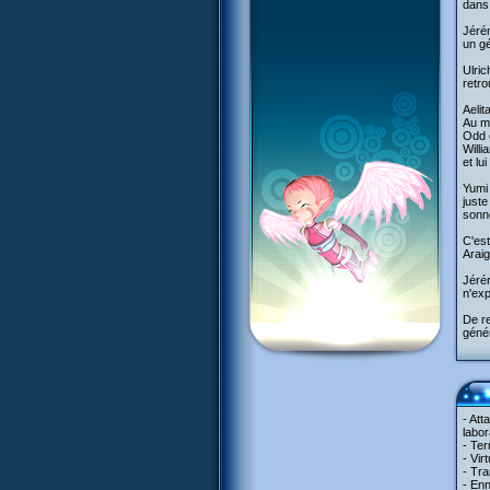
dans 
Jérém
un gé
Ulric
retro
Aelit
Au mê
Odd e
Willi
et lu
Yumi 
juste
sonné
C'est
Araig
Jérém
n'exp
De re
génér
- Att
labor
- Ter
- Vir
- Tra
- Enn