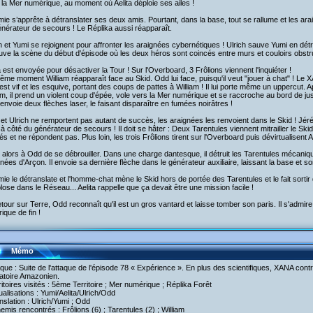
la Mer numérique, au moment où Aelita déploie ses ailes !
ie s’apprête à détranslater ses deux amis. Pourtant, dans la base, tout se rallume et les arai
nérateur de secours ! Le Réplika aussi réapparaît.
h et Yumi se rejoignent pour affronter les araignées cybernétiques ! Ulrich sauve Yumi en détru
uve la scène du début d'épisode où les deux héros sont coincés entre murs et couloirs obstr
a est envoyée pour désactiver la Tour ! Sur l'Overboard, 3 Frôlions viennent l'inquiéter !
me moment William réapparaît face au Skid. Odd lui face, puisqu'il veut "jouer à chat" ! Le
st vif et les esquive, portant des coups de pattes à William ! Il lui porte même un uppercut
am, il prend un violent coup d'épée, vole vers la Mer numérique et se raccroche au bord de justes
i envoie deux flèches laser, le faisant disparaître en fumées noirâtres !
et Ulrich ne remportent pas autant de succès, les araignées les renvoient dans le Skid ! Jér
 à côté du générateur de secours ! Il doit se hâter : Deux Tarentules viennent mitrailler le Sk
s et ne répondent pas. Plus loin, les trois Frôlions tirent sur l'Overboard puis dévirtualisent Ae
 alors à Odd de se débrouiller. Dans une charge dantesque, il détruit les Tarentules mécaniques,
nées d'Arçon. Il envoie sa dernière flèche dans le générateur auxiliaire, laissant la base et s
ie le détranslate et l'homme-chat mène le Skid hors de portée des Tarentules et le fait sortir
lose dans le Réseau... Aelita rappelle que ça devait être une mission facile !
tour sur Terre, Odd reconnaît qu'il est un gros vantard et laisse tomber son paris. Il s'admir
ique de fin !
Mémo
aque : Suite de l'attaque de l'épisode 78 « Expérience ». En plus des scientifiques, XANA con
atoire Amazonien.
ritoires visités : 5ème Territoire ; Mer numérique ; Réplika Forêt
tualisations : Yumi/Aelita/Ulrich/Odd
nslation : Ulrich/Yumi ; Odd
emis rencontrés : Frôlions (6) ; Tarentules (2) ; William