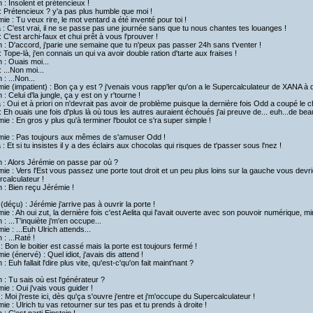
h : Insolent et prétencieux !
 Prétencieux ? y'a pas plus humble que moi !
ie : Tu veux rire, le mot ventard a été inventé pour toi !
a : C'est vrai, il ne se passe pas une journée sans que tu nous chantes tes louanges !
 C'est archi-faux et chui prêt à vous l'prouver !
h : D'accord, j'parie une semaine que tu n'peux pas passer 24h sans t'venter !
 Tope-là, j'en connais un qui va avoir double ration d'tarte aux fraises !
h : Ouais moi...
 ...Non moi...
 : ...Non...
ie (impatient) : Bon ça y est ? j'venais vous rapp'ler qu'on a le Supercalculateur de XANA à d
h : Celui d'la jungle, ça y est on y r'tourne !
a : Oui et à priori on n'devrait pas avoir de problème puisque la dernière fois Odd a coupé le c
 Eh ouais une fois d'plus là où tous les autres auraient échoués j'ai preuve de... euh...de bea
ie : En gros y plus qu'à terminer l'boulot ce s'ra super simple !
mie : Pas toujours aux mêmes de s'amuser Odd !
a : Et si tu insistes il y a des éclairs aux chocolas qui risques de t'passer sous l'nez !
h : Alors Jérémie on passe par où ?
ie : Vers l'Est vous passez une porte tout droit et un peu plus loins sur la gauche vous devrie
calculateur !
h : Bien reçu Jérémie !
(déçu) : Jérémie j'arrive pas à ouvrir la porte !
ie : Ah oui zut, la dernière fois c'est Aelita qui l'avait ouverte avec son pouvoir numérique, min
h : ...T'inquiète j'm'en occupe...
ie : ...Euh Ulrich attends...
 : ...Raté !
: Bon le boitier est cassé mais la porte est toujours fermé !
ie (énervé) : Quel idiot, j'avais dis attend !
h : Euh fallait l'dire plus vite, qu'est-c'qu'on fait maint'nant ?
h : Tu sais où est l'générateur ?
ie : Oui j'vais vous guider !
: Moi j'reste ici, dès qu'ça s'ouvre j'entre et j'm'occupe du Supercalculateur !
ie : Ulrich tu vas retourner sur tes pas et tu prends à droite !