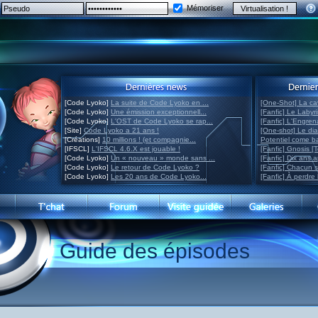
Mémoriser
[Code Lyoko]
La suite de Code Lyoko en ...
[One-Shot] La ca
[Code Lyoko]
Une émission exceptionnell...
[Fanfic] Le Labyr
[Code Lyoko]
L'OST de Code Lyoko se rap...
[Fanfic] L'Engre
[Site]
Code Lyoko a 21 ans !
[One-shot] Le di
[Créations]
10 millions ! (et compagnie...
Potentiel come 
[IFSCL]
L'IFSCL 4.6.X est jouable !
[Fanfic] Gnosis [
[Code Lyoko]
Un « nouveau » monde sans ...
[Fanfic] Dix ans 
[Code Lyoko]
Le retour de Code Lyoko ?
[Fanfic] Chacun 
[Code Lyoko]
Les 20 ans de Code Lyoko...
[Fanfic] À perdre 
Guide des épisodes