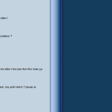
 labo !
rculateur ?
ton idée c'est pas fino-fino mais ça
é, t'es prêt Ulrich ? j'avais te