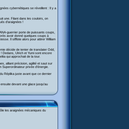
gnées cybernétiques se réveillent : Il y a
it une. Filant dans les couloirs, on
ués d'araignées !
 XANA-guerrier porte de puissants coups,
. Après avoir donné quelques coups à
se. Il sifflote alors pour attirer William
émie décide de tenter de translater Odd,
id ! Dedans, Ulrich et Yumi sont encore
lita qui approchait de la tour.
 alliant précision, agilité et saut sur
on Superordinateur privée d'énergie.
 du Réplika juste avant que ce dernier
e ensuite devant une glace jusqu'au
trôle les araignées mécaniques du