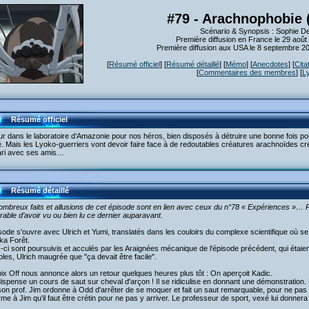
#79 - Arachnophobie 
Scénario & Synopsis : Sophie De
Première diffusion en France le 29 août
Première diffusion aux USA le 8 septembre 2
[
Résumé officiel
] [
Résumé détaillé
] [
Mémo
] [
Anecdotes
] [
Cita
[
Commentaires des membres
] [
L
Résumé officiel
r dans le laboratoire d’Amazonie pour nos héros, bien disposés à détruire une bonne fois pou
é. Mais les Lyoko-guerriers vont devoir faire face à de redoutables créatures arachnoïdes c
ari avec ses amis…
Résumé détaillé
mbreux faits et allusions de cet épisode sont en lien avec ceux du n°78 « Expériences »… P
rable d’avoir vu ou bien lu ce dernier auparavant.
sode s'ouvre avec Ulrich et Yumi, translatés dans les couloirs du complexe scientifique où se 
ka Forêt.
ci sont poursuivis et acculés par les Araignées mécanique de l'épisode précédent, qui étaie
oles, Ulrich maugrée que "ça devait être facile".
ix Off nous annonce alors un retour quelques heures plus tôt : On aperçoit Kadic.
ispense un cours de saut sur cheval d'arçon ! Il se ridiculise en donnant une démonstration. 
on prof. Jim ordonne à Odd d'arrêter de se moquer et fait un saut remarquable, pour ne pas 
firme à Jim qu'il faut être crétin pour ne pas y arriver. Le professeur de sport, vexé lui donnera