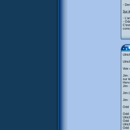
- Der
Sur l
- L'a
- Odd
C'est
consi
Ulric
Ulric
Voix 
Jim :
sur l
Hervé
Jim :
Jim (
Jim :
Odd :
Odd (
Ulric
Odd 
Ulric
Odd :