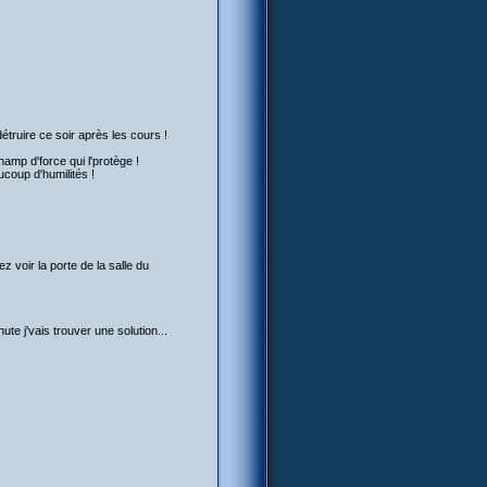
étruire ce soir après les cours !
hamp d'force qui l'protège !
ucoup d'humilités !
z voir la porte de la salle du
ute j'vais trouver une solution...