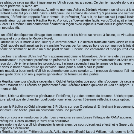
e plaint de cette punition inique auprès Ulrich sous les arcades. Ce dernier rappelle donc à s
ent et prétentieux avec Jim.
ffirme ne pas être prétentieux. Au même moment, Aelita et Jérémie viennent se joindre à la c
antard a été fait pour Odd ! Vexé, Odd parie une semaine de désert qu'il passera une semain
oins, Jérémie les rappelle à leur devoir : Ils prévoient, à la nuit, de faire un raid jusqu'à l'usine
ordinateur qui génère le Réplika Forêt. A priori, ça "devrait être facile, vu qu'Odd avait entam
uclier ! Le même Odd commence à vanter la façon avec laquelle il avait occis le générateur,
un peu plus tôt.
un défilé de séquence d'image bien connu, on voit les héros se rendre à l'usine, se virtualise
ique et sortir dans le Réplika Forêt.
a arrime le Sous-marin à une Tour que Jérémie active. Ce dernier translate alors Ulrich et Yum
 Odd rappelle qu'il aurait pu être translaté "vu ses performances hors du commun de la fois 
ême de s'amuser. Aelita a un autre point de vue : Encore une vantardise et Odd pourrait voir l
pectres translatés d'Ulrich et Yumi apparaissent dans le laboratoire. Jérémie a été très précis,
ordinateur. Un premier problème se présente à eux : La porte s'est reverrouillée et Aelita n'
son don. Jérémie entame les procédures, il n'aura cependant pas le temps de les achever :
 dans le boitier d'ouverture qui explose, sans pour autant ouvrir la porte ...
ie maudit la bourrinerie d'Ulrich et cherche une autre solution ... Il propose de couper l'alime
mie guide donc son ami jusqu'au générateur de fermeture des portes.
e Réplika, une tour s'active cependant. Odd et Aelita débarque pour aller s'occuper de cett
nte ! William et 3 Frôlions se présentent à eux. Jérémie refuse qu'Aelita et Odd se sépare : La 
iam ensemble.
erre, Ulrich a découvert le générateur. Problème, il y a des tonnes de boutons. Ulrich propos
bre, plutôt que de chercher quel bouton ouvre les portes ! Jérémie réfléchit à cette option.
r sur le Réplika où Odd affronte les 3 Frôlions sur son Overboard. En freinant brusquement, i
er avec une flèche, puis un deuxième dans une pirouette!
de son côté a entendu des bruits : Les vivariums se sont brisés l'attaque de XANA apparait : 
nétiques. Celles-ci attaque Yumi et la poursuive.
ie ordonne donc à Ulrich d'empaler le générateur. Le court-circuit est effectif et le Super
raignées s'écroulent.
e Réplika, le dernier Frôlion disparaît. Aelita était en difficulté face à William, mais comme le