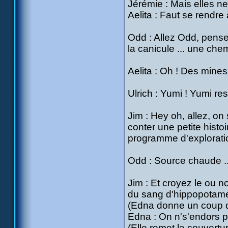
Jérémie : Mais elles ne
Aelita : Faut se rendre
Odd : Allez Odd, pense 
la canicule ... une chem
Aelita : Oh ! Des mines
Ulrich : Yumi ! Yumi re
Jim : Hey oh, allez, on
conter une petite histo
programme d'exploration
Odd : Source chaude ... 
Jim : Et croyez le ou n
du sang d'hippopotame
(Edna donne un coup d
Edna : On n's'endors p
(Elle remet la couvertu