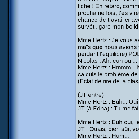
fiche ! En retard, comm
prochaine fois, t'es vi
chance de travailler av
survêt', gare mon bolid
Mme Hertz : Je vous a
maïs que nous avions vi
perdant l'équilibre) P
Nicolas : Ah, euh oui..
Mme Hertz : Hmmm... Ma
calculs le problème de 
(Eclat de rire de la cla
(JT entre)
Mme Hertz : Euh... Oui
JT (à Edna) : Tu me fa
Mme Hertz : Euh oui, j
JT : Ouais, bien sûr, 
Mme Hertz : Hum...