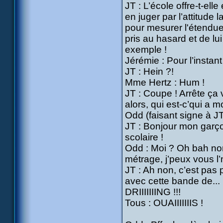
JT : L’école offre-t-el
en juger par l’attitude 
pour mesurer l'étendue 
pris au hasard et de l
exemple !
Jérémie : Pour l’instan
JT : Hein ?!
Mme Hertz : Hum !
JT : Coupe ! Arrête ça 
alors, qui est-c’qui a
Odd (faisant signe à JT)
JT : Bonjour mon garçon
scolaire !
Odd : Moi ? Oh bah non 
métrage, j’peux vous l’
JT : Ah non, c’est pas 
avec cette bande de...
DRIIIIIIING !!!
Tous : OUAIIIIIIIS !