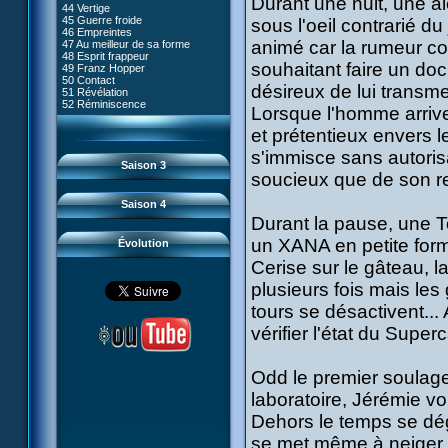
Durant une nuit, une a
80 Kiwodd
#09 - Comment tromper XANA
44 Vertige
54 Lyoko moins un
81 Oeil pour oeil
#10 - Le réveil du guerrier
45 Guerre froide
sous l'oeil contrarié du
55 Raz de marée
82 Mémoire blanche
#11 - Rendez-vous
46 Empreintes
56 Fausse piste
83 Superstition
#12 - Chaos à Kadic
animé car la rumeur cou
47 Au meilleur de sa forme
57 Aelita
84 Missile guidé
#13 - Vendredi 13
48 Esprit frappeur
58 Le prétendant
85 La belle de Kadic
#14 - Intrusion
souhaitant faire un do
49 Franz Hopper
59 Le secret
86 Kiwi superstar
#15 - Les sans-codes
50 Contact
60 Tarentule au plafond
87 Planète bleue
désireux de lui transm
#16 - Confusion
51 Révélation
61 Sabotage
88 Cousins ennemis
#17 - Un avenir professionnel
52 Réminiscence
62 Désincarnation
Lorsque l'homme arrive
89 Il est sensé d'être insensé
assuré
63 Triple sot
90 Médusée
#18 - Obstination
64 Surmenage
et prétentieux envers 
91 Mauvaises ondes
#19 - Le piège
65 Dernier round
92 Sueurs froides
#20 - Espionnage
s'immisce sans autori
93 Retour
#21 - Faux-semblants
Saison 3
94 Contre-attaque
#22 - Mutinerie
soucieux que de son r
95 Souvenirs
#23 - Le blues de Jérémie
#24 - Paradoxe temporel
Saison 4
#25 - Hécatombe
Durant la pause, une Tou
#26 - Ultime mission
un XANA en petite form
Évolution
Cerise sur le gâteau, l
plusieurs fois mais les
tours se désactivent...
vérifier l'état du Supe
Odd le premier soulag
laboratoire, Jérémie voi
Dehors le temps se dég
se met même à neiger,