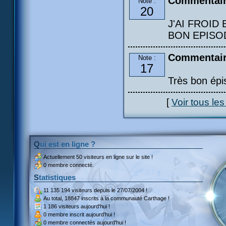
Commentai
Note :
20
J'AI FROI
BON EPISODE
Commentair
Note :
17
Très bon épi
[
Voir tous le
Qui est en ligne ?
Actuellement
50 visiteurs
en ligne sur le site !
0 membre connecté.
Statistiques
11 135 194 visiteurs
depuis le 27/07/2004 !
Au total,
18847 inscrits
à la communauté Carthage !
1 186 visiteurs
aujourd'hui !
0 membre inscrit
aujourd'hui !
0 membre
connectés aujourd'hui !