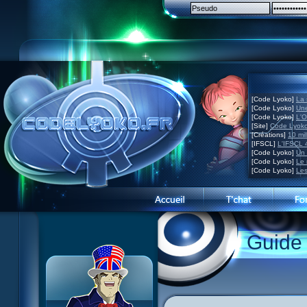
[Code Lyoko]
La 
[Code Lyoko]
Une
[Code Lyoko]
L'O
[Site]
Code Lyoko
[Créations]
10 mil
[IFSCL]
L'IFSCL 4
[Code Lyoko]
Un 
[Code Lyoko]
Le 
[Code Lyoko]
Les
1 Teddygozilla
2 Le voir pour le croire
3 Vacances dans la brume
Guide
4 Carnet de bord
5 Big bogue
6 Cruel dilemme
7 Problème d'image
8 Clap de fin
9 Satellite
10 Créature de rêve
11 Enragés
12 Attaque en piqué