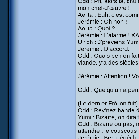
Odd : Pff, alors là, ch
mon chef-d’œuvre !
Aelita : Euh, c’est com
Jérémie : Oh non !
Aelita : Quoi ?
Jérémie : L’alarme ! X
Ulrich : J’préviens Yumi
Jérémie : D’accord.
Odd : Ouais ben on fait
viande, y’a des siècles
Jérémie : Attention ! Vo
Odd : Quelqu’un a pens
(Le dernier Frôlion fuit)
Odd : Rev'nez bande d
Yumi : Bizarre, on dira
Odd : Bizarre ou pas, m
attendre : le couscous
Jérémie : Ben dépêche