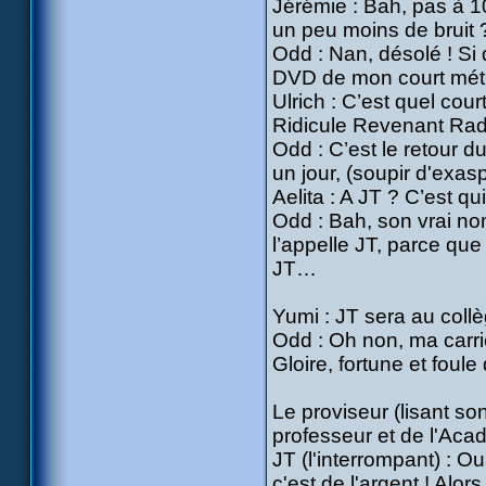
Jérémie : Bah, pas à 10
un peu moins de bruit 
Odd : Nan, désolé ! Si 
DVD de mon court métra
Ulrich : C’est quel co
Ridicule Revenant Radi
Odd : C’est le retour d
un jour, (soupir d'exasp
Aelita : A JT ? C’est qu
Odd : Bah, son vrai no
l’appelle JT, parce que
JT…
Yumi : JT sera au coll
Odd : Oh non, ma carrièr
Gloire, fortune et foule
Le proviseur (lisant so
professeur et de l'Acad
JT (l'interrompant) : Ou
c'est de l'argent ! Al