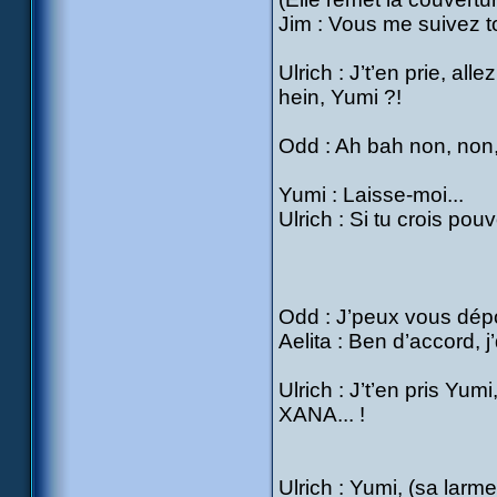
Jim : Vous me suivez t
Ulrich : J’t’en prie, al
hein, Yumi ?!
Odd : Ah bah non, non,
Yumi : Laisse-moi...
Ulrich : Si tu crois po
Odd : J’peux vous dépos
Aelita : Ben d’accord, j
Ulrich : J’t’en pris Yu
XANA... !
Ulrich : Yumi, (sa larme s