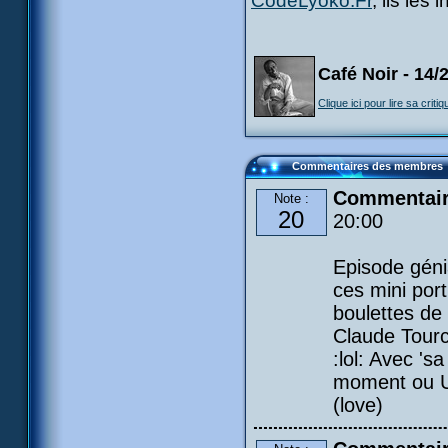
CodeLyoko.Fr
, lis les
Café Noir - 14/
Clique ici pour lire sa critiq
Commentaires des membres
Commentair
Note :
20
20:00
Episode génia
ces mini porti
boulettes de 
Claude Tourco
:lol: Avec 's
moment ou Ul
(love)