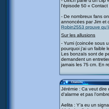
- Ulrich parle d'un cli
l'épisode 50 « Contact 
- De nombreux fans ont
annoncées par Jim et c
Robin2553 prouve qu'il
Sur les allusions
- Yumi (coincée sous 
pourquoi j'ai un faible 
Les bonzaïs sont de pet
demandent un entretien 
jamais les 75 cm. En re
Citations
Jérémie : Ca veut dire q
d’alarme et pas l’ombr
Aelita : Y’a eu un signa