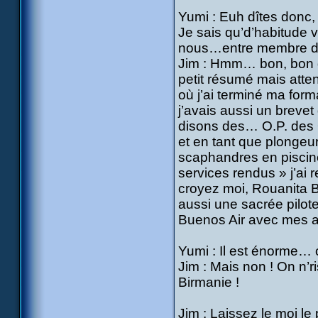
Yumi : Euh dîtes donc,
Je sais qu’d’habitude v
nous…entre membre
Jim : Hmm… bon, bon d’
petit résumé mais atten
où j’ai terminé ma fo
j’avais aussi un brevet
disons des… O.P. des 
et en tant que plongeur
scaphandres en piscine
services rendus » j’ai 
croyez moi, Rouanita 
aussi une sacrée pilote
Buenos Air avec mes ap
Yumi : Il est énorme… 
Jim : Mais non ! On n’r
Birmanie !
Jim : Laissez le moi le p