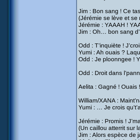
Jim : Bon sang ! Ce tas
(Jérémie se lève et se r
Jérémie : YAAAH ! YAAH 
Jim : Oh… bon sang d’b
Odd : T’inquiète ! J’croi
Yumi : Ah ouais ? Laqu
Odd : Je ploonngee !
Odd : Droit dans l’pan
Aelita : Gagné ! Ouais 
William/XANA : Maint’nan
Yumi : … Je crois qu’t
Jérémie : Promis ! J’ma
(Un caillou atterrit sur 
Jim : Alors espèce de j