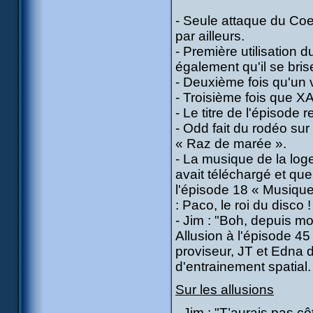
- Seule attaque du Coeu
par ailleurs.
- Première utilisation 
également qu'il se bris
- Deuxième fois qu'un v
- Troisième fois que XA
- Le titre de l'épisode 
- Odd fait du rodéo s
« Raz de marée ».
- La musique de la log
avait téléchargé et qu
l'épisode 18 « Musique
: Paco, le roi du disco !
- Jim : "Boh, depuis mo
Allusion à l'épisode 45 
proviseur, JT et Edna 
d'entrainement spatial.
Sur les allusions
- Jim : "T’aurais pas 