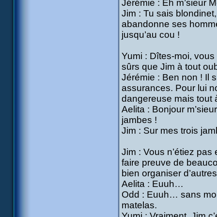
Jérémie : Eh m’sieur Mor
Jim : Tu sais blondinet
abandonne ses hommes f
jusqu’au cou !
Yumi : Dîtes-moi, vous
sûrs que Jim à tout oub
Jérémie : Ben non ! Il 
assurances. Pour lui no
dangereuse mais tout à
Aelita : Bonjour m’sieu
jambes !
Jim : Sur mes trois jam
Jim : Vous n’étiez pa
faire preuve de beaucou
bien organiser d’autres
Aelita : Euuh…
Odd : Euuh… sans moi ! 
matelas.
Yumi : Vraiment, Jim c