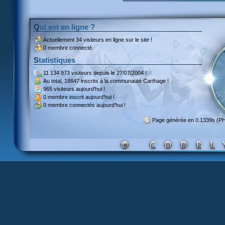
Qui est en ligne ?
Actuellement
34 visiteurs
en ligne sur le site !
0 membre connecté.
Statistiques
11 134 973 visiteurs
depuis le 27/07/2004 !
Au total,
18847 inscrits
à la communauté Carthage !
965 visiteurs
aujourd'hui !
0 membre inscrit
aujourd'hui !
0 membre
connectés aujourd'hui !
Page générée en 0.1339s (P