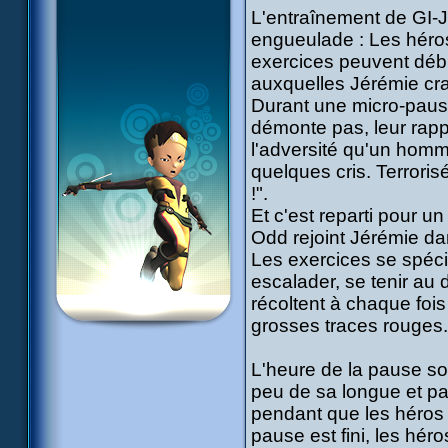
L'entraînement de GI-
engueulade : Les héros
exercices peuvent débu
auxquelles Jérémie craq
Durant une micro-pause
démonte pas, leur rappe
l'adversité qu'un homm
quelques cris. Terroris
!".
Et c'est reparti pour u
Odd rejoint Jérémie da
Les exercices se spécia
escalader, se tenir au
récoltent à chaque fois
grosses traces rouges.
L'heure de la pause so
peu de sa longue et pa
pendant que les héros s
pause est fini, les hér