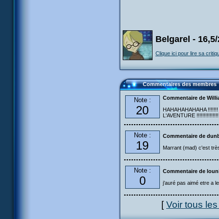
Belgarel - 16,5
Clique ici pour lire sa critiq
Commentaires des membres
Commentaire de Will
Note :
20
HAHAHAHAHAHA !!!!!!! Exc
L'AVENTURE !!!!!!!!!!!!!!!!!
Note :
Commentaire de dun
19
Marrant (mad) c'est très
Note :
Commentaire de loun
0
j'auré pas aimé etre a l
[
Voir tous le