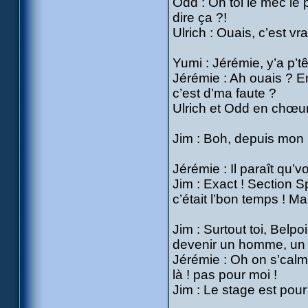
Odd : Oh toi le mec le 
dire ça ?!
Ulrich : Ouais, c’est vr
Yumi : Jérémie, y’a p’t
Jérémie : Ah ouais ? En
c’est d’ma faute ?
Ulrich et Odd en chœur
Jim : Boh, depuis mon p
Jérémie : Il paraît qu’
Jim : Exact ! Section S
c’était l’bon temps ! Mai
Jim : Surtout toi, Belpo
devenir un homme, un v
Jérémie : Oh on s’calm
là ! pas pour moi !
Jim : Le stage est pou