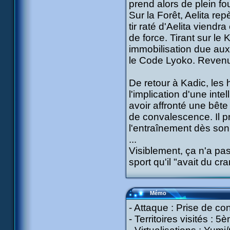
prend alors de plein foue
Sur la Forêt, Aelita rep
tir raté d'Aelita viend
de force. Tirant sur le 
immobilisation due aux 
le Code Lyoko. Revenu à
De retour à Kadic, les
l'implication d'une inte
avoir affronté une bêt
de convalescence. Il 
l'entraînement dès son
...
Visiblement, ça n'a pa
sport qu'il "avait du cra
Mémo
- Attaque : Prise de con
- Territoires visités : 5