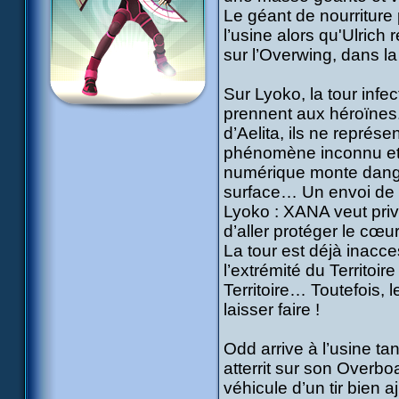
Le géant de nourriture 
l’usine alors qu'Ulrich 
sur l’Overwing, dans 
Sur Lyoko, la tour infe
prennent aux héroïnes.
d’Aelita, ils ne représ
phénomène inconnu et i
numérique monte danger
surface… Un envoi de 
Lyoko : XANA veut prive
d’aller protéger le cœ
La tour est déjà inacces
l’extrémité du Territoi
Territoire… Toutefois,
laisser faire !
Odd arrive à l’usine ta
atterrit sur son Overb
véhicule d’un tir bien a