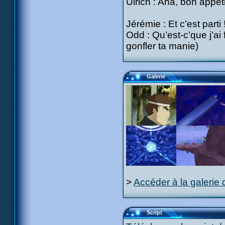
Ulrich : Aha, bon appé
Jérémie : Et c’est parti
Odd : Qu’est-c’que j’ai
gonfler ta manie)
Galerie
>
Accéder à la galerie 
Script