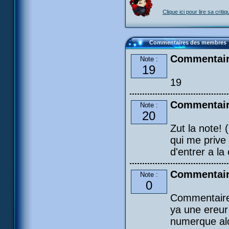
Clique ici pour lire sa critiq
Commentaires des membres
Commentaire
Note :
19
19
Commentair
Note :
20
Zut la note!
qui me prive
d'entrer a la
Commentair
Note :
0
Commentaire 
ya une ereur 
numerque alo