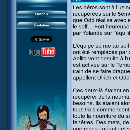
93 Retour
#21 - Faux-semblants
94 Contre-attaque
#22 - Mutinerie
Les héros sont à l’usi
95 Souvenirs
#23 - Le blues de Jérémie
#24 - Paradoxe temporel
récupérées sur le 5ème 
Saison 4
#25 - Hécatombe
#26 - Ultime mission
que Odd réalise avec e
Évolution
le self… Fort heureuse
par Yolande sur l’équil
L’équipe se rue au sel
ont été remplacés par 
Aelita vont ensuite à l
est activée sur le Terri
train de se faire draguer
appellent Ulrich et O
Ces deux-là étaient en 
récupérer de la nourrit
besoins. Ils étaient al
tous trois commencent à
toute la nourriture du s
fenêtres. Des mets, d
une masse géante et v