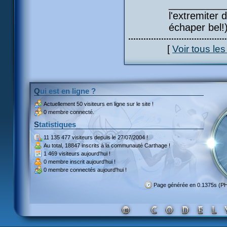
___________
l'extremiter d
échaper bel!
[
Voir tous le
Qui est en ligne ?
Actuellement
50 visiteurs
en ligne sur le site !
0 membre connecté.
Statistiques
11 135 477 visiteurs
depuis le 27/07/2004 !
Au total,
18847 inscrits
à la communauté Carthage !
1 469 visiteurs
aujourd'hui !
0 membre inscrit
aujourd'hui !
0 membre
connectés aujourd'hui !
Page générée en 0.1375s (P