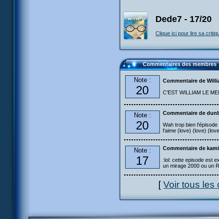
Dede7 - 17/20
Clique ici pour lire sa critiq
Commentaires des membres
Note :
Commentaire de Will
20
C'EST WILLIAM LE MEI
Commentaire de dun
Note :
20
Wah trop bien l'épisode !
l'aime (love) (love) (lov
Commentaire de kam
Note :
17
:lol: cette episode est 
un mirage 2000 ou un R
[
Voir tous le