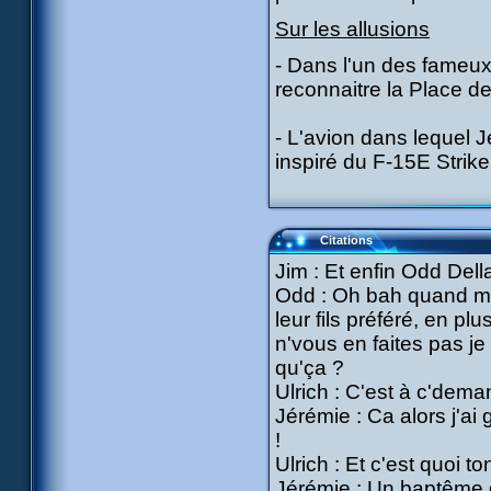
Sur les allusions
- Dans l'un des fameu
reconnaitre la Place d
- L'avion dans lequel J
inspiré du F-15E Strike
Citations
Jim : Et enfin Odd Del
Odd : Oh bah quand mê
leur fils préféré, en pl
n'vous en faites pas j
qu'ça ?
Ulrich : C'est à c'demand
Jérémie : Ca alors j'a
!
Ulrich : Et c'est quoi ton
Jérémie : Un baptême d