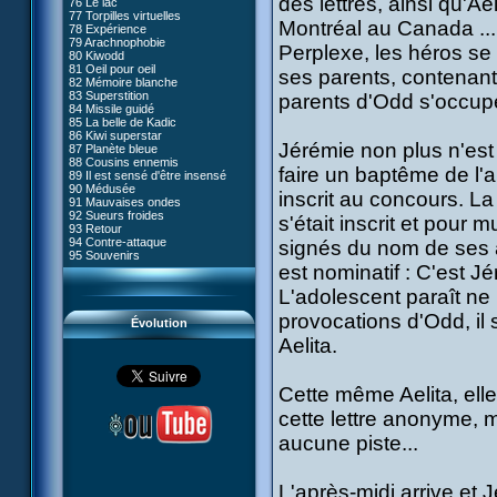
des lettres, ainsi qu'A
76 Le lac
#05 - Rivalité
77 Torpilles virtuelles
#06 - Soupçons
Montréal au Canada ...
78 Expérience
#07 - Compte-à-rebours
79 Arachnophobie
#08 - Virus
Perplexe, les héros se m
80 Kiwodd
#09 - Comment tromper XANA
81 Oeil pour oeil
#10 - Le réveil du guerrier
ses parents, contenant 
82 Mémoire blanche
#11 - Rendez-vous
83 Superstition
parents d'Odd s'occupe 
#12 - Chaos à Kadic
84 Missile guidé
#13 - Vendredi 13
85 La belle de Kadic
#14 - Intrusion
86 Kiwi superstar
#15 - Les sans-codes
Jérémie non plus n'est p
87 Planète bleue
#16 - Confusion
88 Cousins ennemis
#17 - Un avenir professionnel
faire un baptême de l'a
89 Il est sensé d'être insensé
assuré
90 Médusée
#18 - Obstination
inscrit au concours. La
91 Mauvaises ondes
#19 - Le piège
92 Sueurs froides
#20 - Espionnage
s'était inscrit et pour 
93 Retour
#21 - Faux-semblants
94 Contre-attaque
signés du nom de ses a
#22 - Mutinerie
95 Souvenirs
#23 - Le blues de Jérémie
est nominatif : C'est Jé
#24 - Paradoxe temporel
#25 - Hécatombe
L'adolescent paraît ne
#26 - Ultime mission
provocations d'Odd, il 
Évolution
Aelita.
Cette même Aelita, ell
cette lettre anonyme, 
aucune piste...
L'après-midi arrive et Jé