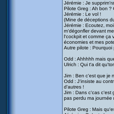
Jérémie : Je supprim'ra
Pilote Greg : Ah bon ?
Jérémie : Le vol !
(Mine de déceptions du 
Jérémie : Ecoutez, moi 
m'dégonfler devant me
l'cockpit et comme ça v
économies et mes potes 
Autre pilote : Pourquoi
Odd : Ahhhhh mais quell
Ulrich : Qui t'a dit qu't
Jim : Ben c'est que je n
Odd : J'insiste au contra
d'autres !
Jim : Dans c'cas c'est g
pas perdu ma journée 
Pilote Greg : Mais qu'es