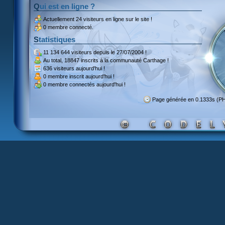
Qui est en ligne ?
Actuellement
24 visiteurs
en ligne sur le site !
0 membre connecté.
Statistiques
11 134 644 visiteurs
depuis le 27/07/2004 !
Au total,
18847 inscrits
à la communauté Carthage !
636 visiteurs
aujourd'hui !
0 membre inscrit
aujourd'hui !
0 membre
connectés aujourd'hui !
Page générée en 0.1333s (P