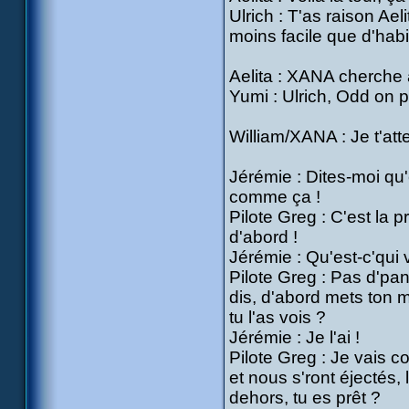
Ulrich : T'as raison Ae
moins facile que d'habi
Aelita : XANA cherche à
Yumi : Ulrich, Odd on p
William/XANA : Je t'att
Jérémie : Dites-moi qu'
comme ça !
Pilote Greg : C'est la p
d'abord !
Jérémie : Qu'est-c'qui v
Pilote Greg : Pas d'pani
dis, d'abord mets ton 
tu l'as vois ?
Jérémie : Je l'ai !
Pilote Greg : Je vais c
et nous s'ront éjectés,
dehors, tu es prêt ?