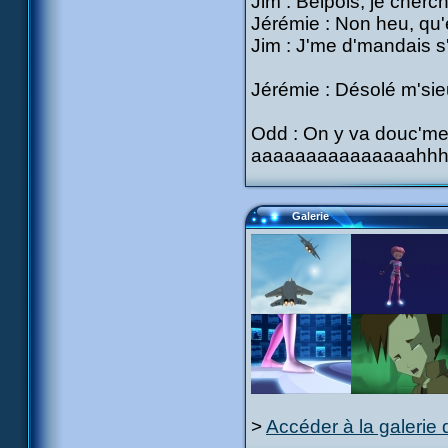
Jim : Belpois, je cherc
Jérémie : Non heu, qu'es
Jim : J'me d'mandais s'i
Jérémie : Désolé m'sieu
Odd : On y va douc'ment
aaaaaaaaaaaaaaahhhh
Galerie
>
Accéder à la galerie 