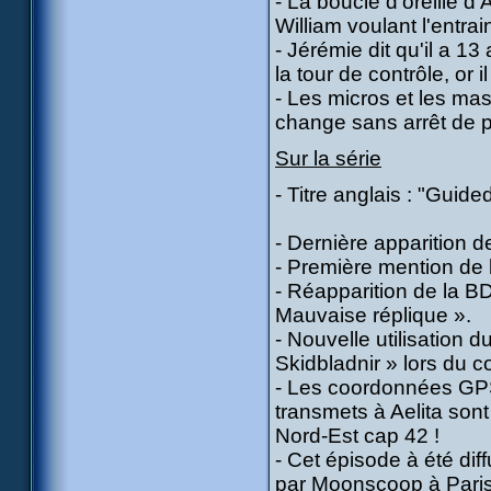
- La boucle d'oreille d'
William voulant l'entra
- Jérémie dit qu'il a 1
la tour de contrôle, or i
- Les micros et les m
change sans arrêt de po
Sur la série
- Titre anglais : "Guide
- Dernière apparition 
- Première mention de 
- Réapparition de la B
Mauvaise réplique ».
- Nouvelle utilisation 
Skidbladnir » lors du c
- Les coordonnées GPS 
transmets à Aelita sont
Nord-Est cap 42 !
- Cet épisode à été dif
par Moonscoop à Paris 