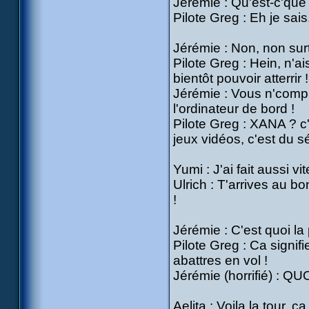
Jérémie : Qu'est-c'que 
Pilote Greg : Eh je sais,
Jérémie : Non, non surt
Pilote Greg : Hein, n'a
bientôt pouvoir atterrir !
Jérémie : Vous n'comp
l'ordinateur de bord !
Pilote Greg : XANA ? c'
jeux vidéos, c'est du s
Yumi : J'ai fait aussi vit
Ulrich : T'arrives au b
!
Jérémie : C'est quoi l
Pilote Greg : Ca signif
abattres en vol !
Jérémie (horrifié) : QU
Aelita : Voila la tour, 