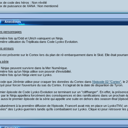
ux de code des héros : Non révélé
ux de puissance de XANA : Non mentionné
Anecdotes
les personnages
mière fois qu'Odd et Ulrich vainquent un Ninja.
mière utilisation du Triplikata dans Code Lyoko Evolution.
es erreurs
i est présente sur le Cortex lors du plan de ré-embarquement dans le Skid. Elle était pourtant
a série
s Ninjas peuvent survivre dans la Mer Numérique.
mière fois qu'un Ninja utilise son pouvoir d'invisibilité.
mière fois qu'un Ninja vient sur Lyoko.
 code que Jérémie utilise pour craquer les données du Cortex dans
l'épisode 02 "Cortex"
, le
yé pour forcer l'ouverture du sas du Cortex. Il s'agirait de la date de disparition de Tyron.
mier épisode de Code Lyoko Evolution se terminant sur un "
cliffhanger
". En effet, la présenc
 par le Ninja appellera forcément des conséquences et des ramifications dans un prochain é
 aussi le premier épisode de la série qui appelle une suite en dehors des
season-final
(épisod
ultanément à la première diffusion de l'épisode, France4 avait mis en place un LyokoTNV, un c
ées" des Lyoko-guerriers tandis qu'ils combattaient sur Lyoko. Clique ici pour retrouver le