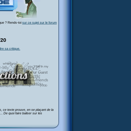
ique ? Rends-toi
sur ce sujet sur le forum
/20
lire sa critique.
us, ce texte prouve, en se plaçant de la
 De quoi faire baliser sur les