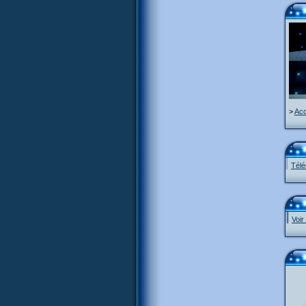
>
Acc
Télé
Voir