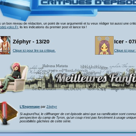
 un bon niveau de rédaction, un point de vue argumenté et tu veux rédiger toi aussi une crit
odeLyoko.Fr
, lis les indications du premier post et lance toi !
Zéphyr - 13/20
Icer - 07
Clique ici pour lire sa critique.
Clique ici pour 
L’Engrenage
par
Zéphyr
Si aujourd'hui, le cliffhanger de cet épisode ainsi que sa ramification sont conn
perspective du camp de Tyron, qu'un coup n'est pas forcément à usage unique...
possibilités gâchées de cette série.