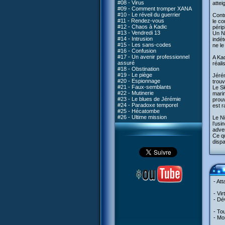
#08 - Virus
attei
#09 - Comment tromper XANA
#10 - Le réveil du guerrier
Contr
#11 - Rendez-vous
le co
#12 - Chaos à Kadic
périp
#13 - Vendredi 13
Un Ni
#14 - Intrusion
indét
#15 - Les sans-codes
ne le
#16 - Confusion
#17 - Un avenir professionnel
A Kad
assuré
réal
#18 - Obstination
#19 - Le piège
Jérém
#20 - Espionnage
trouv
#21 - Faux-semblants
Le Sk
#22 - Mutinerie
marin
#23 - Le blues de Jérémie
prouv
#24 - Paradoxe temporel
est r
#25 - Hécatombe
#26 - Ultime mission
Le Ni
l’usi
adver
Ce qu
dispa
- At
- Vi
- Dév
- To
- Mo