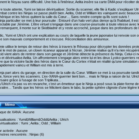
gnent le Noyau sans difficulté. Une fois à l’intérieur, Aelita insère sa carte DMA pour récolter
e toute attente, Yumi se laisse dévirtualiser. Sortie du scanner, elle file à Kadic s’expliquer Ulr
mbat contre les Ninjas se passe plutôt bien. Aelita, Odd et William les vainquent avec beaucoup
hérique et les héros quittent la salle du Cœur… Sans rendre compte qu’ils sont suivis !
nja particulier se met à leur poursuite : Entouré d’un halo vert plus dense qu’à l’habituel, il es
ectable par Jérémie. L’être virtuel s’engage dans une course-poursuite à toute vitesse ave
 remarquent, il monte sur le Skidbladnir et y reste accroché, jusque dans les profondeurs de
ic, Yumi et Ulrich ont une explication au cours de laquelle la jeune japonaise lui renvoie son ou
ise son mauvais comportement et s’excuse. Réconciliation des amoureux.
ie utilise le temps de retour des héros à travers le Réseau pour décrypter les données proté
é le mot de passe, un clown ricaneur apparait à l’écran. Jérémie réalise qu’il n’a rien récupéré
id vient alors de rentrer dans son garage et Jérémie détecte la présence du Ninja. Celui-ci n
 et dévirtualise Aelita. Un affrontement s’engage alors entre lui et les deux Lyoko-guerriers r
e que la victoire facile des héros dans le Cœur du Cortex n’était en réalité qu’une simulation
apidement vaincu et William est mis à terre.
nja part alors du garage, en direction de la salle du Cœur. William se met à sa poursuite tandi
ne, fonce vers les scanners. L’ex-XANA-guerrier tient bon… mais le Ninja a raison de lui. Ulr
saire grâce à l’usage de son Triplikata…
’Ulrich n’a pas vu en revanche, c’est un émetteur que le Ninja a posé sous la plate-forme de
raitre… Tandis que les héros se félicitent dans le labo, la petite sphère clignote d’une légère 
Mémo
taque de XANA : Aucune
rtualisations : Yumi&William&Odd&Aelita ; Ulrich
irtualisation : Yumi ; Aelita ; Odd ; William
ur activée : Aucune
nstres rencontrés : Ninjas (6)