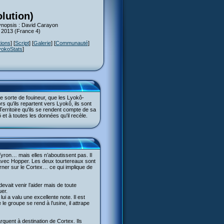
olution)
Synopsis : David Carayon
s 2013 (France 4)
tions
] [
Script
] [
Galerie
] [
Communauté
]
yokoStats
]
e sorte de fouineur, que les Lyokô-
s qu'ils repartent vers Lyokô, ils sont
Territoire qu'ils se rendent compte de sa
t à toutes les données qu'il recèle.
 Tyron… mais elles n’aboutissent pas. Il
lé avec Hopper. Les deux tourtereaux sont
urner sur le Cortex… ce qui implique de
evait venir l’aider mais de toute
uer.
ui a valu une excellente note. Il est
le groupe se rend à l’usine, il attrape
arquent à destination de Cortex. Ils