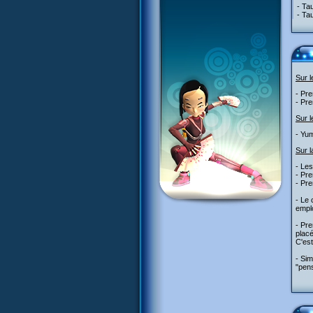
- Ta
- Ta
Sur 
- Pre
- Pre
Sur l
- Yum
Sur l
- Le
- Pre
- Pre
- Le
emplo
- Pre
placé
C'est
- Sim
"pens