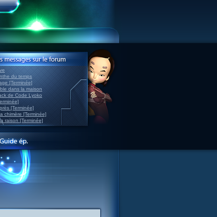
ve
inthe du temps
nage [Terminée]
able dans la maison
back de Code Lyoko
Terminée]
après [Terminée]
sa chimère [Terminée]
la raison [Terminée]