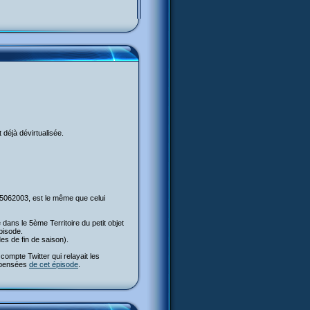
 déjà dévirtualisée.
 25062003, est le même que celui
e dans le 5ème Territoire du petit objet
pisode.
es de fin de saison).
ompte Twitter qui relayait les
s pensées
de cet épisode
.