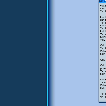
Willi
Odd :
Yumi 
Ulric
que t
Yumi 
Ulric
Yumi 
Ulric
Yumi 
Ulric
voir
Odd :
Yumi 
Willi
Odd :
Odd :
Odd :
plom
Yumi 
Odd :
Willi
Jerem
Willi
Odd :
Yumi 
que j