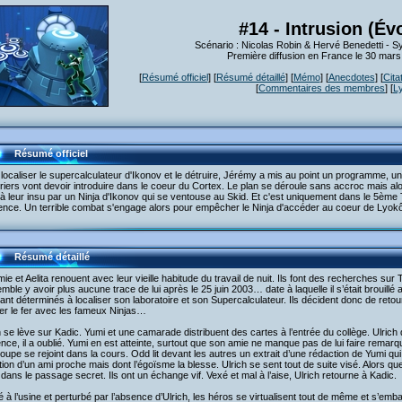
#14 - Intrusion (Év
Scénario : Nicolas Robin & Hervé Benedetti - 
Première diffusion en France le 30 mar
[
Résumé officiel
] [
Résumé détaillé
] [
Mémo
] [
Anecdotes
] [
Cita
[
Commentaires des membres
] [
L
Résumé officiel
localiser le supercalculateur d'Ikonov et le détruire, Jérémy a mis au point un programme, un
iers vont devoir introduire dans le coeur du Cortex. Le plan se déroule sans accroc mais alor
 à leur insu par un Ninja d'Ikonov qui se ventouse au Skid. Et c'est uniquement dans le 5ème 
nce. Un terrible combat s'engage alors pour empêcher le Ninja d'accéder au coeur de Lyokô e
Résumé détaillé
ie et Aelita renouent avec leur vieille habitude du travail de nuit. Ils font des recherches sur
mble y avoir plus aucune trace de lui après le 25 juin 2003… date à laquelle il s’était brouil
ant déterminés à localiser son laboratoire et son Supercalculateur. Ils décident donc de reto
er le fer avec les fameux Ninjas…
 se lève sur Kadic. Yumi et une camarade distribuent des cartes à l’entrée du collège. Ulrich d
nce, il a oublié. Yumi en est atteinte, surtout que son amie ne manque pas de lui faire remarq
oupe se rejoint dans la cours. Odd lit devant les autres un extrait d’une rédaction de Yumi qui l
ion d’un ami proche mais dont l’égoïsme la blesse. Ulrich se sent tout de suite visé. Alors que 
dans le passage secret. Ils ont un échange vif. Vexé et mal à l’aise, Ulrich retourne à Kadic.
é à l’usine et perturbé par l’absence d’Ulrich, les héros se virtualisent tout de même et s’emb