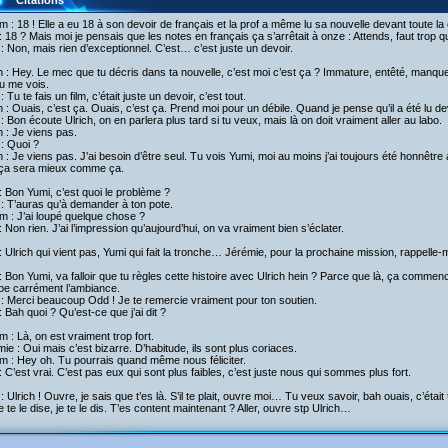
Citations
am : 18 ! Elle a eu 18 à son devoir de français et la prof a même lu sa nouvelle devant toute la
 18 ? Mais moi je pensais que les notes en français ça s’arrêtait à onze : Attends, faut trop qu
: Non, mais rien d’exceptionnel. C’est… c’est juste un devoir.
h : Hey. Le mec que tu décris dans ta nouvelle, c’est moi c’est ça ? Immature, entêté, manqu
u me vois.
: Tu te fais un film, c’était juste un devoir, c’est tout.
h : Ouais, c’est ça. Ouais, c’est ça. Prend moi pour un débile. Quand je pense qu’il a été lu d
: Bon écoute Ulrich, on en parlera plus tard si tu veux, mais là on doit vraiment aller au labo.
h : Je viens pas.
: Quoi ?
h : Je viens pas. J’ai besoin d’être seul. Tu vois Yumi, moi au moins j’ai toujours été honnêtre
, ça sera mieux comme ça.
 Bon Yumi, c’est quoi le problème ?
: T’auras qu’à demander à ton pote.
am : J’ai loupé quelque chose ?
 Non rien. J’ai l’impression qu’aujourd’hui, on va vraiment bien s’éclater.
 Ulrich qui vient pas, Yumi qui fait la tronche… Jérémie, pour la prochaine mission, rappelle
 Bon Yumi, va falloir que tu règles cette histoire avec Ulrich hein ? Parce que là, ça commenc
be carrément l’ambiance.
: Merci beaucoup Odd ! Je te remercie vraiment pour ton soutien.
 Bah quoi ? Qu’est-ce que j’ai dit ?
am : Là, on est vraiment trop fort.
ie : Oui mais c’est bizarre. D’habitude, ils sont plus coriaces.
am : Hey oh. Tu pourrais quand même nous féliciter.
 C’est vrai. C’est pas eux qui sont plus faibles, c’est juste nous qui sommes plus fort.
: Ulrich ! Ouvre, je sais que t’es là. S’il te plait, ouvre moi… Tu veux savoir, bah ouais, c’était 
e te le dise, je te le dis. T’es content maintenant ? Aller, ouvre stp Ulrich…