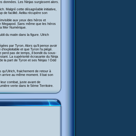
 des données. Les Ninjas surgissent alors.
ich. Malgré cette désagréable initiative,
 de facilité. Aelita récupère son
t invisible aux yeux des héros et
c le Megapod. Sans même que les héros
 la Mer Numérique.
bli du matin dans la figure. Ulrich
gées par Tyron. Alors qu’il pense avoir
 d’exploitable et que Tyron l’a piégé.
e perd pas de temps, il bondit du sous-
estant. La supériorité écrasante du Ninja
 de la part de Tyron et ses Ninjas ! Odd
s qu’Ulrich, fraichement de retour à
ich arrive au même moment. Il bat son
 leur combat, juste avant de
lumière verte dans le 5ème Territoire.