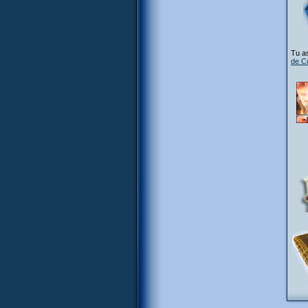
Tu as
de C