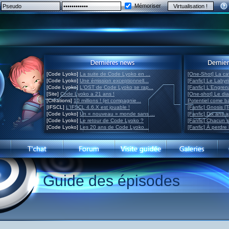
Mémoriser
[Code Lyoko]
La suite de Code Lyoko en ...
[One-Shot] La ca
[Code Lyoko]
Une émission exceptionnell...
[Fanfic] Le Labyr
[Code Lyoko]
L'OST de Code Lyoko se rap...
[Fanfic] L'Engre
[Site]
Code Lyoko a 21 ans !
[One-shot] Le di
[Créations]
10 millions ! (et compagnie...
Potentiel come 
[IFSCL]
L'IFSCL 4.6.X est jouable !
[Fanfic] Gnosis [
[Code Lyoko]
Un « nouveau » monde sans ...
[Fanfic] Dix ans 
[Code Lyoko]
Le retour de Code Lyoko ?
[Fanfic] Chacun 
[Code Lyoko]
Les 20 ans de Code Lyoko...
[Fanfic] À perdre 
Guide des épisodes