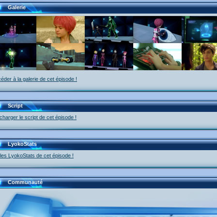
Galerie
éder à la galerie de cet épisode !
Script
charger le script de cet épisode !
LyokoStats
 les LyokoStats de cet épisode !
Communauté