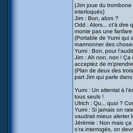
(Jim joue du trombone
interloqués)
Jim : Bon, alors ?
Odd : Alors... ct’à dire
monte pas une fanfare 
(Portable de Yumi qui
marmonner des choses
Yumi : Bon, pour l’audit
Jim : Ah non, non ! Ça n
acceptez de m’prendre 
(Plan de deux des troi
part Jim qui parle dans 
Yumi : Un attentat à l’
tous seuls !
Ulrich : Qu... quoi ? 
Yumi : Si jamais on rate
vaudrait mieux alerter l
Jérémie : Non mais ça 
s’ra interrogés, on devr