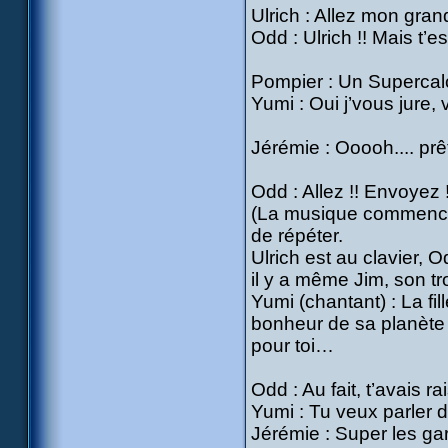
Ulrich : Allez mon grand,
Odd : Ulrich !! Mais t’e
Pompier : Un Supercal
Yumi : Oui j’vous jure,
Jérémie : Ooooh.... prê
Odd : Allez !! Envoyez !
(La musique commence 
de répéter.
Ulrich est au clavier, O
il y a même Jim, son t
Yumi (chantant) : La fil
bonheur de sa planète 
pour toi…
Odd : Au fait, t’avais ra
Yumi : Tu veux parler d
Jérémie : Super les gar