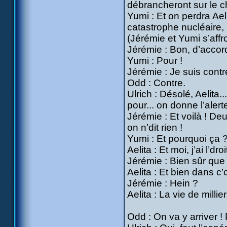
débrancheront sur le 
Yumi : Et on perdra Aelit
catastrophe nucléaire, l
(Jérémie et Yumi s’affr
Jérémie : Bon, d’accord
Yumi : Pour !
Jérémie : Je suis contr
Odd : Contre.
Ulrich : Désolé, Aelita..
pour... on donne l’alerte
Jérémie : Et voilà ! De
on n’dit rien !
Yumi : Et pourquoi ça ?
Aelita : Et moi, j’ai l’dr
Jérémie : Bien sûr que 
Aelita : Et bien dans c’
Jérémie : Hein ?
Aelita : La vie de mill
Odd : On va y arriver ! 