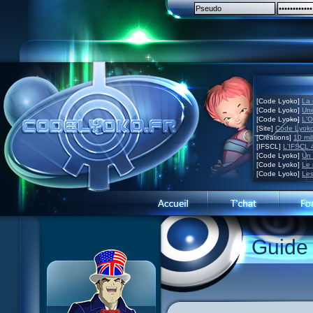
[Code Lyoko]
La 
[Code Lyoko]
Une
[Code Lyoko]
L'O
[Site]
Code Lyoko
[Créations]
10 mil
[IFSCL]
L'IFSCL 4
[Code Lyoko]
Un 
[Code Lyoko]
Le 
[Code Lyoko]
Les
Guide