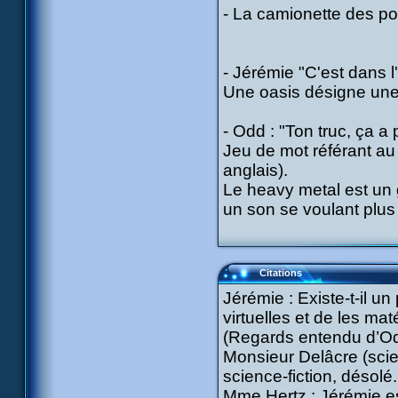
- La camionette des p
- Jérémie "C'est dans l
Une oasis désigne une 
- Odd : "Ton truc, ça a p
Jeu de mot référant au
anglais).
Le heavy metal est un 
un son se voulant plus 
Citations
Jérémie : Existe-t-il u
virtuelles et de les mat
(Regards entendu d’Odd
Monsieur Delâcre (scie
science-fiction, désolé.
Mme Hertz : Jérémie es