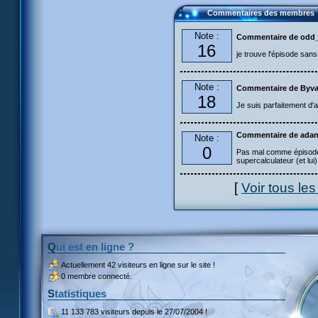
Commentaires des membres
Note :
Commentaire de odd_
16
je trouve l'épisode sans
Note :
Commentaire de Byva
18
Je suis parfaitement d'
Commentaire de adan
Note :
0
Pas mal comme épisode ma
supercalculateur (et lui)
[
Voir tous le
Qui est en ligne ?
Actuellement
42 visiteurs
en ligne sur le site !
0 membre connecté.
Statistiques
11 133 783 visiteurs
depuis le 27/07/2004 !