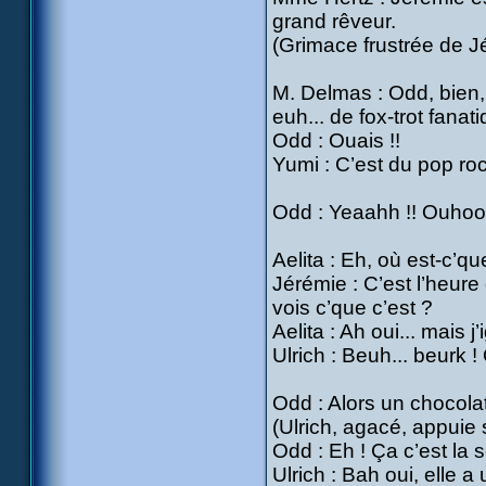
grand rêveur.
(Grimace frustrée de J
M. Delmas : Odd, bien, 
euh... de fox-trot fanat
Odd : Ouais !!
Yumi : C’est du pop roc
Odd : Yeaahh !! Ouhoouu
Aelita : Eh, où est-c’qu
Jérémie : C’est l’heure
vois c’que c’est ?
Aelita : Ah oui... mais j
Ulrich : Beuh... beurk ! 
Odd : Alors un chocolat
(Ulrich, agacé, appuie
Odd : Eh ! Ça c’est la 
Ulrich : Bah oui, elle a 