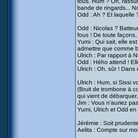
tous. Hum ? Oh, rassur
bande de ringards... Non
Odd : Ah ? Et laquelle 
Odd : Nicolas ? Batteu
fous ! De toute façons, 
Yumi : Qui sait, elle es
admettre que comme ba
Ulrich : Par rapport à 
Odd : Hého attend ! Elle
Ulrich : Oh, sûr ! Dans 
Ulrich : Hum, si Sissi vo
(Bruit de trombone à co
qui vient de débarquer.
Jim : Vous n’auriez pa
Yumi, Ulrich et Odd en
Jérémie : Soit prudente
Aelita : Compte sur moi