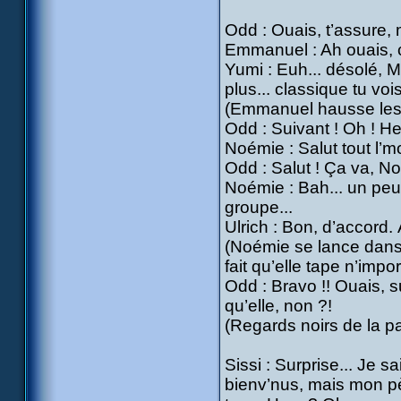
Odd : Ouais, t’assure, m
Emmanuel : Ah ouais, 
Yumi : Euh... désolé,
plus... classique tu voi
(Emmanuel hausse les 
Odd : Suivant ! Oh ! He
Noémie : Salut tout l’
Odd : Salut ! Ça va, No
Noémie : Bah... un peu, 
groupe...
Ulrich : Bon, d’accord. À
(Noémie se lance dans 
fait qu’elle tape n’imp
Odd : Bravo !! Ouais, s
qu’elle, non ?!
(Regards noirs de la pa
Sissi : Surprise... Je 
bienv’nus, mais mon pè